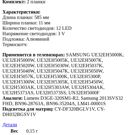
Комплект:
2 планки
Характеристики:
Длина планки: 585 мм
Ширина планки: 11 мм
Количество светодиодов: 12 LED
Напряжение светодиодов: 3 V
Подложка: Алюминий
Термоскотч:
Применяется в телевизорах:
SAMSUNG UE32EH5000K,
UE32EH5000W, UE32EH5005K, UE32EH5007K,
UE32EH5020W, UE32EH5030W, UE32EH5037K,
UE32EH5040W, UE32EH5047K, UE32EH5050W,
UE32EH5057K, UE32EH5300K, UE32EH5300P,
UE32EH5300W, UE32EH5305K, UE32EH5450W,
UE32H5303AK, UE32H5303AW, UE32H5304AK,
UE32H5373AS, UE32H5373SS, UN32EH5000F
Аналоги:
Lumens D3GE-320SM1-R2, Samsung 2013SVS32
FHD, BN96-28763A, BN96-35204A, LM41-00001S
Подсветка для матриц:
CY-DF320BGLV1V, CY-
DH032BGSV1V
Детали
Вес
0,15 г