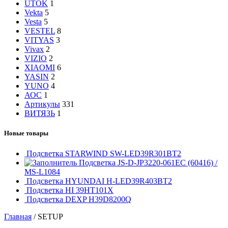
UTOK
1
Vekta
5
Vesta
5
VESTEL
8
VITYAS
3
Vivax
2
VIZIO
2
XIAOMI
6
YASIN
2
YUNO
4
АОС
1
Артикулы
331
ВИТЯЗЬ
1
Новые товары
Подсветка STARWIND SW-LED39R301BT2
Подсветка JS-D-JP3220-061EC (60416) /
MS-L1084
Подсветка HYUNDAI H-LED39R403BT2
Подсветка HI 39HT101X
Подсветка DEXP H39D8200Q
Главная
/
SETUP