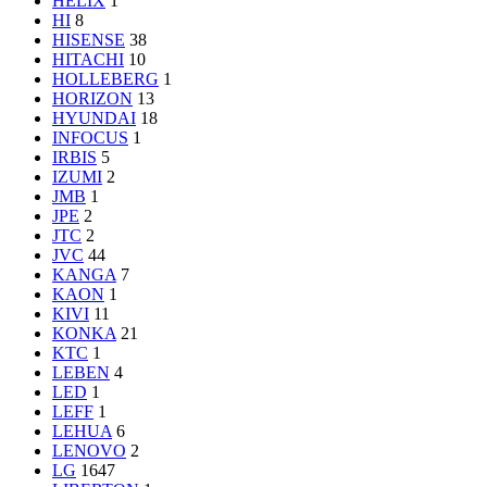
HELIX
1
HI
8
HISENSE
38
HITACHI
10
HOLLEBERG
1
HORIZON
13
HYUNDAI
18
INFOCUS
1
IRBIS
5
IZUMI
2
JMB
1
JPE
2
JTC
2
JVC
44
KANGA
7
KAON
1
KIVI
11
KONKA
21
KTC
1
LEBEN
4
LED
1
LEFF
1
LEHUA
6
LENOVO
2
LG
1647