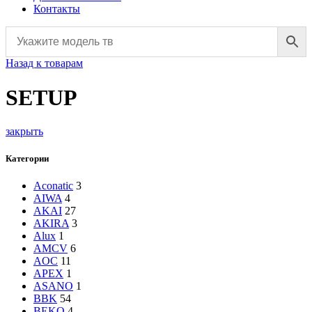
Контакты
Назад к товарам
SETUP
закрыть
Категории
Aconatic
3
AIWA
4
AKAI
27
AKIRA
3
Alux
1
AMCV
6
AOC
11
APEX
1
ASANO
1
BBK
54
BEKO
4