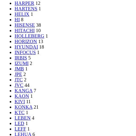
HARPER
12
HARTENS
1
HELIX
1
HI
8
HISENSE
38
HITACHI
10
HOLLEBERG
1
HORIZON
13
HYUNDAI
18
INFOCUS
1
IRBIS
5
IZUMI
2
JMB
1
JPE
2
JTC
2
JVC
44
KANGA
7
KAON
1
KIVI
11
KONKA
21
KTC
1
LEBEN
4
LED
1
LEFF
1
LEHUA
6