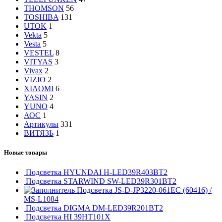
THOMSON
56
TOSHIBA
131
UTOK
1
Vekta
5
Vesta
5
VESTEL
8
VITYAS
3
Vivax
2
VIZIO
2
XIAOMI
6
YASIN
2
YUNO
4
АОС
1
Артикулы
331
ВИТЯЗЬ
1
Новые товары
Подсветка HYUNDAI H-LED39R403BT2
Подсветка STARWIND SW-LED39R301BT2
Подсветка JS-D-JP3220-061EC (60416) /
MS-L1084
Подсветка DIGMA DM-LED39R201BT2
Подсветка HI 39HT101X