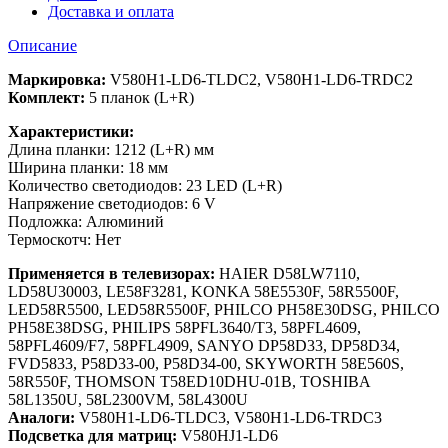
Доставка и оплата
Описание
Маркировка:
V580H1-LD6-TLDC2, V580H1-LD6-TRDC2
Комплект:
5 планок (L+R)
Характеристики:
Длина планки: 1212 (L+R) мм
Ширина планки: 18 мм
Количество светодиодов: 23 LED (L+R)
Напряжение светодиодов: 6 V
Подложка: Алюминий
Термоскотч: Нет
Применяется в телевизорах:
HAIER D58LW7110,
LD58U30003, LE58F3281, KONKA 58E5530F, 58R5500F,
LED58R5500, LED58R5500F, PHILCO PH58E30DSG, PHILCO
PH58E38DSG, PHILIPS 58PFL3640/T3, 58PFL4609,
58PFL4609/F7, 58PFL4909, SANYO DP58D33, DP58D34,
FVD5833, P58D33-00, P58D34-00, SKYWORTH 58E560S,
58R550F, THOMSON T58ED10DHU-01B, TOSHIBA
58L1350U, 58L2300VM, 58L4300U
Аналоги:
V580H1-LD6-TLDC3, V580H1-LD6-TRDC3
Подсветка для матриц:
V580HJ1-LD6