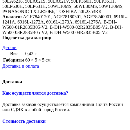
50LА6218, 50LА621S, 50LА621V, 50LР360Н, 50LР361Н,
50LР630Н, 50LР631Н, 50WL10МS, 50WL30МS, 50WТ30МS,
РАNАSОNIС ТX-LR50В6, ТОSHIBА 50L2353RK
Аналоги:
AGF78401201, AGF78180301, AGF78240901, 6916L-
1241A, 6916L-1272A, 6916L-1273A, 6916L-1276A, B-DH-
W500-01R2835B05-V2, B-DH-W500-02R2835B05-V2, B-DH-
W500-03R2835B05-V2, B-DH-W500-04R2835B05-V2
Подсветка для матриц:
Детали
Вес
0,42 г
Габариты
60 × 5 × 5 см
Доставка и оплата
Доставка
Как осуществляется доставка?
Доставка заказов осуществляется компаниями Почта России
или СДЭК в любой город России.
Стоимость доставки