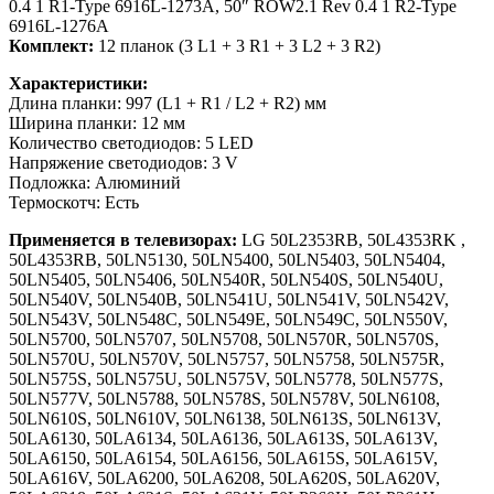
0.4 1 R1-Type 6916L-1273A, 50″ ROW2.1 Rev 0.4 1 R2-Type
6916L-1276A
Комплект:
12 планок (3 L1 + 3 R1 + 3 L2 + 3 R2)
Характеристики:
Длина планки: 997 (L1 + R1 / L2 + R2) мм
Ширина планки: 12 мм
Количество светодиодов: 5 LED
Напряжение светодиодов: 3 V
Подложка: Алюминий
Термоскотч: Есть
Применяется в телевизорах:
LG 50L2353RВ, 50L4353RK ,
50L4353RВ, 50LN5130, 50LN5400, 50LN5403, 50LN5404,
50LN5405, 50LN5406, 50LN540R, 50LN540S, 50LN540U,
50LN540V, 50LN540В, 50LN541U, 50LN541V, 50LN542V,
50LN543V, 50LN548С, 50LN549Е, 50LN549С, 50LN550V,
50LN5700, 50LN5707, 50LN5708, 50LN570R, 50LN570S,
50LN570U, 50LN570V, 50LN5757, 50LN5758, 50LN575R,
50LN575S, 50LN575U, 50LN575V, 50LN5778, 50LN577S,
50LN577V, 50LN5788, 50LN578S, 50LN578V, 50LN6108,
50LN610S, 50LN610V, 50LN6138, 50LN613S, 50LN613V,
50LА6130, 50LА6134, 50LА6136, 50LА613S, 50LА613V,
50LА6150, 50LА6154, 50LА6156, 50LА615S, 50LА615V,
50LА616V, 50LА6200, 50LА6208, 50LА620S, 50LА620V,