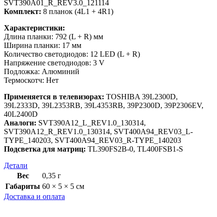
SVT390A01_R_REV3.0_121114
Комплект:
8 планок (4L1 + 4R1)
Характеристики:
Длина планки: 792 (L + R) мм
Ширина планки: 17 мм
Количество светодиодов: 12 LED (L + R)
Напряжение светодиодов: 3 V
Подложка: Алюминий
Термоскотч: Нет
Применяется в телевизорах:
TOSHIBA 39L2300D,
39L2333D, 39L2353RB, 39L4353RB, 39P2300D, 39P2306EV,
40L2400D
Аналоги:
SVT390A12_L_REV1.0_130314,
SVT390A12_R_REV1.0_130314, SVT400A94_REV03_L-
TYPE_140203, SVT400A94_REV03_R-TYPE_140203
Подсветка для матриц:
TL390FS2B-0, TL400FSB1-S
Детали
Вес
0,35 г
Габариты
60 × 5 × 5 см
Доставка и оплата