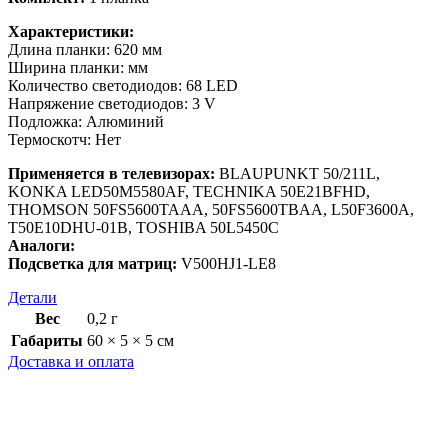
Характеристики:
Длина планки: 620 мм
Ширина планки: мм
Количество светодиодов: 68 LED
Напряжение светодиодов: 3 V
Подложка: Алюминий
Термоскотч: Нет
Применяется в телевизорах:
BLAUPUNKT 50/211L,
KONKA LED50M5580AF, TECHNIKA 50E21BFHD,
THOMSON 50FS5600TAAA, 50FS5600TBAA, L50F3600A,
T50E10DHU-01B, TOSHIBA 50L5450C
Аналоги:
Подсветка для матриц:
V500HJ1-LE8
Детали
Вес
0,2 г
Габариты
60 × 5 × 5 см
Доставка и оплата
Доставка