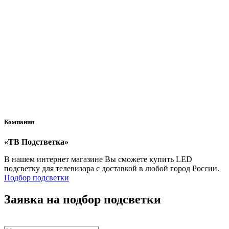
Оплата
Как я могу оплатить заказ?
Вы можете оплатить заказ при получении (этот метод оплаты
доступен для доставки через СДЭК) или банковской картой
после его оформления.
Компания
«ТВ Подстветка»
В нашем интернет магазине Вы сможете купить LED
подсветку для телевизора с доставкой в любой город России.
Подбор подсветки
Заявка на подбор подсветки