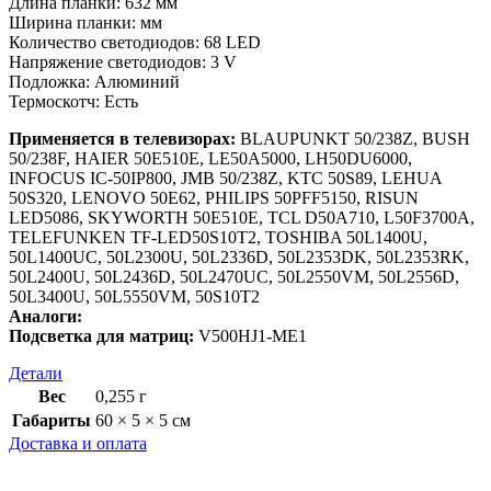
Длина планки: 632 мм
Ширина планки: мм
Количество светодиодов: 68 LED
Напряжение светодиодов: 3 V
Подложка: Алюминий
Термоскотч: Есть
Применяется в телевизорах:
BLAUPUNKT 50/238Z, BUSH
50/238F, HAIER 50E510E, LE50A5000, LH50DU6000,
INFOCUS IC-50IP800, JMB 50/238Z, KTC 50S89, LEHUA
50S320, LENOVO 50E62, PHILIPS 50PFF5150, RISUN
LED5086, SKYWORTH 50E510E, TCL D50A710, L50F3700A,
TELEFUNKEN TF-LED50S10T2, TOSHIBA 50L1400U,
50L1400UC, 50L2300U, 50L2336D, 50L2353DK, 50L2353RK,
50L2400U, 50L2436D, 50L2470UC, 50L2550VM, 50L2556D,
50L3400U, 50L5550VM, 50S10T2
Аналоги:
Подсветка для матриц:
V500HJ1-ME1
Детали
Вес
0,255 г
Габариты
60 × 5 × 5 см
Доставка и оплата