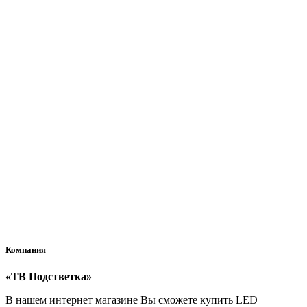
К сожалению, на данный момент Самовывоз недоступен -
заказ возможно оформить только с доставкой.
Оплата
Как я могу оплатить заказ?
Вы можете оплатить заказ при получении (этот метод оплаты
доступен для доставки через СДЭК) или банковской картой
после его оформления.
Компания
«ТВ Подстветка»
В нашем интернет магазине Вы сможете купить LED