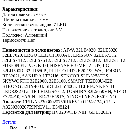
Характеристики:
Длина планки: 570 мм
Ширина планки: 17 мм
Количество светодиодов: 7 LED
Напряжение светодиодов: 3 V
Подложка: Алюминий
Термоскотч: Нет
Применяется в телевизорах:
AIWA 32LE4020, 32LE5020,
32LE7020, ERGO LE32CT1000AU, ERISSON 32LES73T2,
32LES74T2, 32LES76T2, 32LES77T2, 32LES80T2, 32LES81T2,
FUSION FLTV-32B100, HISENSE H32MEC2150S, LG
32LH500B, 32LH550B, PHILCO PH32E20DSGWA, ROISON
RE32021, SAKURA LT32H6, SENCOR SLE-3258TCS,
SKYWORTH 32E2000, 32E3100, SMART T32E08U-02B,
STRONG 32HY4003, SRT 32HY4003, TELEFUNKEN TF-
LED32S27T2, TF-LED32S40T2, TOSHIBA 32L5650VN, VIZIO
E320-A0, YASIN LED-32E58TS, YINGYI NE-32F301CN16
Аналоги:
CRH-A323030020759HREV1.0 E348124, CRH-
A323030020759PREV1.1 E348124
Подсветка для матриц:
HV320WHB-N81, GDL320HY
Детали
Вес
0,17 г