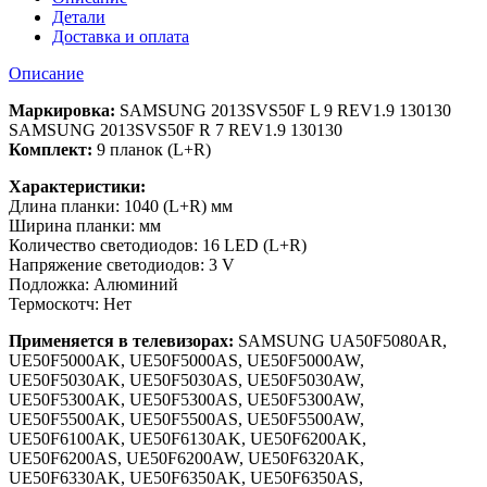
Детали
Доставка и оплата
Описание
Маркировка:
SAMSUNG 2013SVS50F L 9 REV1.9 130130
SAMSUNG 2013SVS50F R 7 REV1.9 130130
Комплект:
9 планок (L+R)
Характеристики:
Длина планки: 1040 (L+R) мм
Ширина планки: мм
Количество светодиодов: 16 LED (L+R)
Напряжение светодиодов: 3 V
Подложка: Алюминий
Термоскотч: Нет
Применяется в телевизорах:
SAMSUNG UA50F5080AR,
UE50F5000AK, UE50F5000AS, UE50F5000AW,
UE50F5030AK, UE50F5030AS, UE50F5030AW,
UE50F5300AK, UE50F5300AS, UE50F5300AW,
UE50F5500AK, UE50F5500AS, UE50F5500AW,
UE50F6100AK, UE50F6130AK, UE50F6200AK,
UE50F6200AS, UE50F6200AW, UE50F6320AK,
UE50F6330AK, UE50F6350AK, UE50F6350AS,