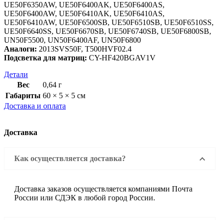
UE50F6350AW, UE50F6400AK, UE50F6400AS,
UE50F6400AW, UE50F6410AK, UE50F6410AS,
UE50F6410AW, UE50F6500SB, UE50F6510SB, UE50F6510SS,
UE50F6640SS, UE50F6670SB, UE50F6740SB, UE50F6800SB,
UN50F5500, UN50F6400AF, UN50F6800
Аналоги:
2013SVS50F, T500HVF02.4
Подсветка для матриц:
CY-HF420BGAV1V
Детали
Вес
0,64 г
Габариты
60 × 5 × 5 см
Доставка и оплата
Доставка
Как осуществляется доставка?
Доставка заказов осуществляется компаниями Почта
России или СДЭК в любой город России.