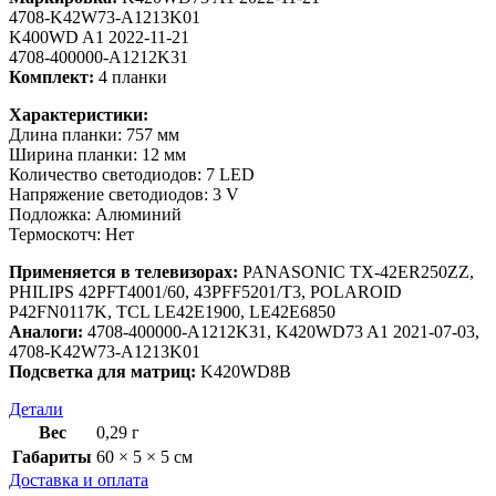
4708-K42W73-A1213K01
K400WD A1 2022-11-21
4708-400000-A1212K31
Комплект:
4 планки
Характеристики:
Длина планки: 757 мм
Ширина планки: 12 мм
Количество светодиодов: 7 LED
Напряжение светодиодов: 3 V
Подложка: Алюминий
Термоскотч: Нет
Применяется в телевизорах:
PANASONIC TX-42ER250ZZ,
PHILIPS 42PFT4001/60, 43PFF5201/T3, POLAROID
P42FN0117K, TCL LE42E1900, LE42E6850
Аналоги:
4708-400000-A1212K31, K420WD73 A1 2021-07-03,
4708-K42W73-A1213K01
Подсветка для матриц:
K420WD8B
Детали
Вес
0,29 г
Габариты
60 × 5 × 5 см
Доставка и оплата