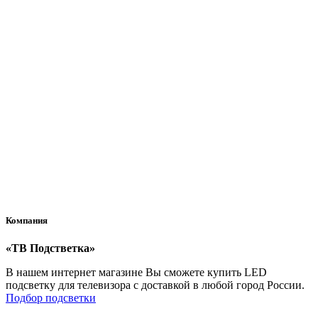
Оплата
Как я могу оплатить заказ?
Вы можете оплатить заказ при получении (этот метод оплаты
доступен для доставки через СДЭК) или банковской картой
после его оформления.
Компания
«ТВ Подстветка»
В нашем интернет магазине Вы сможете купить LED
подсветку для телевизора с доставкой в любой город России.
Подбор подсветки