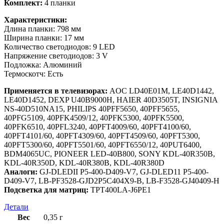
Комплект:
4 планки
Характеристики:
Длина планки: 798 мм
Ширина планки: 17 мм
Количество светодиодов: 9 LED
Напряжение светодиодов: 3 V
Подложка: Алюминий
Термоскотч: Есть
Применяется в телевизорах:
AOC LD40E01M, LE40D1442,
LE40D1452, DEXP U40B9000H, HAIER 40D3505T, INSIGNIA
NS-40D510NA15, PHILIPS 40PFF5650, 40PFF5655,
40PFG5109, 40PFK4509/12, 40PFK5300, 40PFK5500,
40PFK6510, 40PFL3240, 40PFT4009/60, 40PFT4100/60,
40PFT4101/60, 40PFT4309/60, 40PFT4509/60, 40PFT5300,
40PFT5300/60, 40PFT5501/60, 40PFT6550/12, 40PUT6400,
BDM4065UC, PIONEER LED-40B800, SONY KDL-40R350B,
KDL-40R350D, KDL-40R380B, KDL-40R380D
Аналоги:
GJ-DLEDII P5-400-D409-V7, GJ-DLED11 P5-400-
D409-V7, LB-PF3528-GJD2P5C404X9-B, LB-F3528-GJ40409-H
Подсветка для матриц:
TPT400LA-J6PE1
Детали
Вес
0,35 г