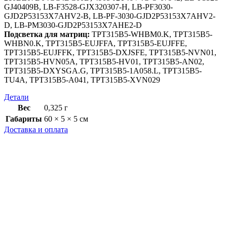
GJ40409B, LB-F3528-GJX320307-H, LB-PF3030-
GJD2P53153X7AHV2-B, LB-PF-3030-GJD2P53153X7AHV2-
D, LB-PM3030-GJD2P53153X7AHE2-D
Подсветка для матриц:
TPT315B5-WHBM0.K, TPT315B5-
WHBN0.K, TPT315B5-EUJFFA, TPT315B5-EUJFFE,
TPT315B5-EUJFFK, TPT315B5-DXJSFE, TPT315B5-NVN01,
TPT315B5-HVN05A, TPT315B5-HV01, TPT315B5-AN02,
TPT315B5-DXYSGA.G, TPT315B5-1A058.L, TPT315B5-
TU4A, TPT315B5-A041, TPT315B5-XVN029
Детали
Вес
0,325 г
Габариты
60 × 5 × 5 см
Доставка и оплата
Доставка
Как осуществляется доставка?
Доставка заказов осуществляется компаниями Почта России
или СДЭК в любой город России.