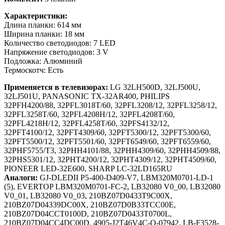
Характеристики:
Длина планки: 614 мм
Ширина планки: 18 мм
Количество светодиодов: 7 LED
Напряжение светодиодов: 3 V
Подложка: Алюминий
Термоскотч: Есть
Применяется в телевизорах:
LG 32LH500D, 32LJ500U,
32LJ501U, PANASONIC TX-32AR400, PHILIPS
32PFH4200/88, 32PFL3018T/60, 32PFL3208/12, 32PFL3258/12,
32PFL3258T/60, 32PFL4208H/12, 32PFL4208T/60,
32PFL4218H/12, 32PFL4258T/60, 32PFS4132/12,
32PFT4100/12, 32PFT4309/60, 32PFT5300/12, 32PFT5300/60,
32PFT5500/12, 32PFT5501/60, 32PFT6549/60, 32PFT6559/60,
32PHF5755/T3, 32PHH4101/88, 32PHH4309/60, 32PHH4509/88,
32PHS5301/12, 32PHT4200/12, 32PHT4309/12, 32PHT4509/60,
PIONEER LED-32E600, SHARP LC-32LD165RU
Аналоги:
GJ-DLEDII P5-400-D409-V7, LBM320M0701-LD-1
(5), EVERTOP LBM320M0701-FC-2, LB32080 V0_00, LB32080
V0_01, LB32080 V0_03, 210BZ07D0433T9C00X,
210BZ07D04339DC00X, 210BZ07D0B33TCC00E,
210BZ07D04CCT0100D, 210BZ07D0433T0700L,
210BZ07D04CC4DC00D, 4905-J2T46V4C-O-07942, LB-F3528-