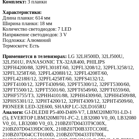
Комплект:
3 планки
Характеристики:
Длина планки: 614 мм
Ширина планки: 18 мм
Количество светодиодов: 7 LED
Напряжение светодиодов: 3 V
Подложка: Алюминий
Термоскотч: Есть
Применяется в телевизорах:
LG 32LH500D, 32LJ500U,
32LJ501U, PANASONIC TX-32AR400, PHILIPS
32PFH4200/88, 32PFL3018T/60, 32PFL3208/12, 32PFL3258/12,
32PFL3258T/60, 32PFL4208H/12, 32PFL4208T/60,
32PFL4218H/12, 32PFL4258T/60, 32PFS4132/12,
32PFT4100/12, 32PFT4309/60, 32PFT5300/12, 32PFT5300/60,
32PFT5500/12, 32PFT5501/60, 32PFT6549/60, 32PFT6559/60,
32PHF5755/T3, 32PHH4101/88, 32PHH4309/60, 32PHH4509/88,
32PHS5301/12, 32PHT4200/12, 32PHT4309/12, 32PHT4509/60,
PIONEER LED-32E600, SHARP LC-32LD165RU
Аналоги:
GJ-DLEDII P5-400-D409-V7, LBM320M0701-LD-1
(5), EVERTOP LBM320M0701-FC-2, LB32080 V0_00, LB32080
V0_01, LB32080 V0_03, 210BZ07D0433T9C00X,
210BZ07D04339DC00X, 210BZ07D0B33TCC00E,
210BZ07D04CCT0100D, 210BZ07D0433T0700L,