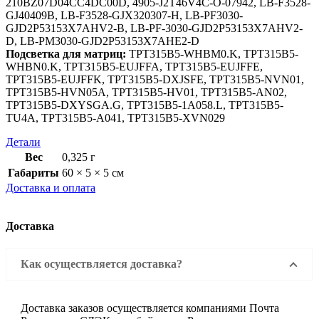
210BZ07D04CC4DC00D, 4905-J2T46V4C-O-07942, LB-F3528-
GJ40409B, LB-F3528-GJX320307-H, LB-PF3030-
GJD2P53153X7AHV2-B, LB-PF-3030-GJD2P53153X7AHV2-
D, LB-PM3030-GJD2P53153X7AHE2-D
Подсветка для матриц:
TPT315B5-WHBM0.K, TPT315B5-
WHBN0.K, TPT315B5-EUJFFA, TPT315B5-EUJFFE,
TPT315B5-EUJFFK, TPT315B5-DXJSFE, TPT315B5-NVN01,
TPT315B5-HVN05A, TPT315B5-HV01, TPT315B5-AN02,
TPT315B5-DXYSGA.G, TPT315B5-1A058.L, TPT315B5-
TU4A, TPT315B5-A041, TPT315B5-XVN029
Детали
Вес
0,325 г
Габариты
60 × 5 × 5 см
Доставка и оплата
Доставка
Как осуществляется доставка?
Доставка заказов осуществляется компаниями Почта