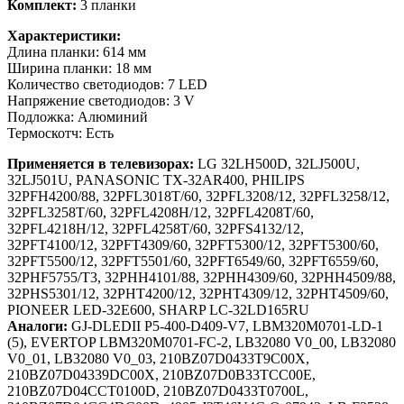
Комплект:
3 планки
Характеристики:
Длина планки: 614 мм
Ширина планки: 18 мм
Количество светодиодов: 7 LED
Напряжение светодиодов: 3 V
Подложка: Алюминий
Термоскотч: Есть
Применяется в телевизорах:
LG 32LH500D, 32LJ500U,
32LJ501U, PANASONIC TX-32AR400, PHILIPS
32PFH4200/88, 32PFL3018T/60, 32PFL3208/12, 32PFL3258/12,
32PFL3258T/60, 32PFL4208H/12, 32PFL4208T/60,
32PFL4218H/12, 32PFL4258T/60, 32PFS4132/12,
32PFT4100/12, 32PFT4309/60, 32PFT5300/12, 32PFT5300/60,
32PFT5500/12, 32PFT5501/60, 32PFT6549/60, 32PFT6559/60,
32PHF5755/T3, 32PHH4101/88, 32PHH4309/60, 32PHH4509/88,
32PHS5301/12, 32PHT4200/12, 32PHT4309/12, 32PHT4509/60,
PIONEER LED-32E600, SHARP LC-32LD165RU
Аналоги:
GJ-DLEDII P5-400-D409-V7, LBM320M0701-LD-1
(5), EVERTOP LBM320M0701-FC-2, LB32080 V0_00, LB32080
V0_01, LB32080 V0_03, 210BZ07D0433T9C00X,
210BZ07D04339DC00X, 210BZ07D0B33TCC00E,
210BZ07D04CCT0100D, 210BZ07D0433T0700L,