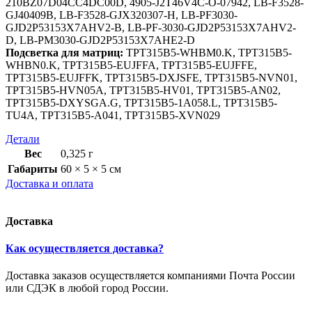
210BZ07D04CC4DC00D, 4905-J2T46V4C-O-07942, LB-F3528-
GJ40409B, LB-F3528-GJX320307-H, LB-PF3030-
GJD2P53153X7AHV2-B, LB-PF-3030-GJD2P53153X7AHV2-
D, LB-PM3030-GJD2P53153X7AHE2-D
Подсветка для матриц:
TPT315B5-WHBM0.K, TPT315B5-
WHBN0.K, TPT315B5-EUJFFA, TPT315B5-EUJFFE,
TPT315B5-EUJFFK, TPT315B5-DXJSFE, TPT315B5-NVN01,
TPT315B5-HVN05A, TPT315B5-HV01, TPT315B5-AN02,
TPT315B5-DXYSGA.G, TPT315B5-1A058.L, TPT315B5-
TU4A, TPT315B5-A041, TPT315B5-XVN029
Детали
Вес
0,325 г
Габариты
60 × 5 × 5 см
Доставка и оплата
Доставка
Как осуществляется доставка?
Доставка заказов осуществляется компаниями Почта России
или СДЭК в любой город России.