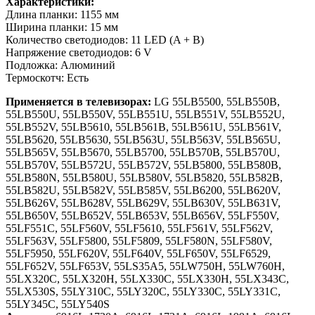
Характеристики:
Длина планки: 1155 мм
Ширина планки: 15 мм
Количество светодиодов: 11 LED (A + B)
Напряжение светодиодов: 6 V
Подложка: Алюминий
Термоскотч: Есть
Применяется в телевизорах:
LG 55LB5500, 55LB550B,
55LB550U, 55LB550V, 55LB551U, 55LB551V, 55LB552U,
55LB552V, 55LB5610, 55LB561B, 55LB561U, 55LB561V,
55LB5620, 55LB5630, 55LB563U, 55LB563V, 55LB565U,
55LB565V, 55LB5670, 55LB5700, 55LB570B, 55LB570U,
55LB570V, 55LB572U, 55LB572V, 55LB5800, 55LB580B,
55LB580N, 55LB580U, 55LB580V, 55LB5820, 55LB582B,
55LB582U, 55LB582V, 55LB585V, 55LB6200, 55LB620V,
55LB626V, 55LB628V, 55LB629V, 55LB630V, 55LB631V,
55LB650V, 55LB652V, 55LB653V, 55LB656V, 55LF550V,
55LF551C, 55LF560V, 55LF5610, 55LF561V, 55LF562V,
55LF563V, 55LF5800, 55LF5809, 55LF580N, 55LF580V,
55LF5950, 55LF620V, 55LF640V, 55LF650V, 55LF6529,
55LF652V, 55LF653V, 55LS35A5, 55LW750H, 55LW760H,
55LX320C, 55LX320H, 55LX330C, 55LX330H, 55LX343C,
55LX530S, 55LY310C, 55LY320C, 55LY330C, 55LY331C,
55LY345C, 55LY540S