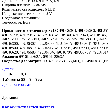
Длина планки: 1018 мм (L + R) мм
Ширина планки: 15 мм мм
Количество светодиодов: 6 LED
Напряжение светодиодов: 3 V
Подложка: Алюминий
Термоскотч: Есть
Применяется в телевизорах:
LG 49LG63CJ, 49LG65CJ, 49LJ510
49LJ595V, 49LJ610V, 49LJ610Y, 49LJ6140, 49LJ614T, 49LJ614V
49LV541H, 49LV560H, 49LV570H, 49LV640S, 49LV661H, 49LV751
49UJ6300, 49UJ6307, 49UJ6309, 49UJ630A, 49UJ630T, 49UJ630V
49UJ6500, 49UJ6510, 49UJ6517, 49UJ6519, 49UJ651T, 49UJ651V
49UJ6620, 49UJ6680, 49UJ670V, 49UJ670Y, 49UJ675V, 49UJ70
Аналоги:
6916L-2862A, 6916L-2863A
Подсветка для матриц:
LC490DGG (FK)(MD), LC490DGG (F
Детали
Вес
0,3 г
Габариты
60 × 5 × 5 см
Доставка и оплата
Доставка
Как осуществляется доставка?