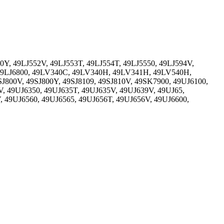
Y, 49LJ552V, 49LJ553T, 49LJ554T, 49LJ5550, 49LJ594V,
, 49LJ6800, 49LV340C, 49LV340H, 49LV341H, 49LV540H,
00V, 49SJ800Y, 49SJ8109, 49SJ810V, 49SK7900, 49UJ6100,
V, 49UJ6350, 49UJ635T, 49UJ635V, 49UJ639V, 49UJ65,
, 49UJ6560, 49UJ6565, 49UJ656T, 49UJ656V, 49UJ6600,