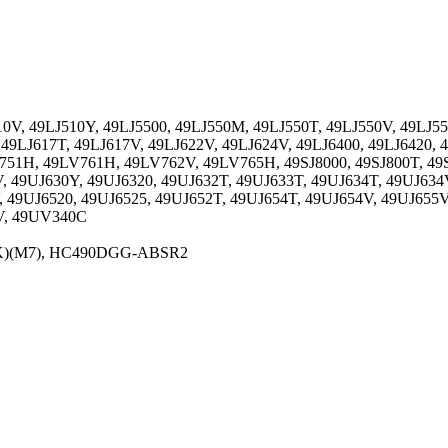
V, 49LJ510Y, 49LJ5500, 49LJ550M, 49LJ550T, 49LJ550V, 49LJ550
, 49LJ617T, 49LJ617V, 49LJ622V, 49LJ624V, 49LJ6400, 49LJ6420
H, 49LV761H, 49LV762V, 49LV765H, 49SJ8000, 49SJ800T, 49SJ8
, 49UJ630Y, 49UJ6320, 49UJ632T, 49UJ633T, 49UJ634T, 49UJ634
, 49UJ6520, 49UJ6525, 49UJ652T, 49UJ654T, 49UJ654V, 49UJ655V
1V, 49UV340C
K)(M7), HC490DGG-ABSR2