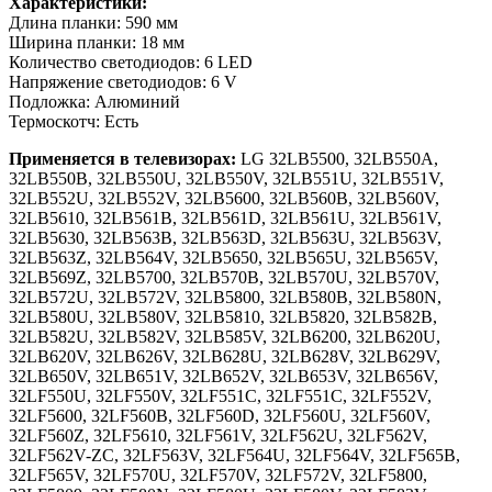
Характеристики:
Длина планки: 590 мм
Ширина планки: 18 мм
Количество светодиодов: 6 LED
Напряжение светодиодов: 6 V
Подложка: Алюминий
Термоскотч: Есть
Применяется в телевизорах:
LG 32LB5500, 32LB550A,
32LB550B, 32LB550U, 32LB550V, 32LB551U, 32LB551V,
32LB552U, 32LB552V, 32LB5600, 32LB560B, 32LB560V,
32LB5610, 32LB561B, 32LB561D, 32LB561U, 32LB561V,
32LB5630, 32LB563B, 32LB563D, 32LB563U, 32LB563V,
32LB563Z, 32LB564V, 32LB5650, 32LB565U, 32LB565V,
32LB569Z, 32LB5700, 32LB570B, 32LB570U, 32LB570V,
32LB572U, 32LB572V, 32LB5800, 32LB580B, 32LB580N,
32LB580U, 32LB580V, 32LB5810, 32LB5820, 32LB582B,
32LB582U, 32LB582V, 32LB585V, 32LB6200, 32LB620U,
32LB620V, 32LB626V, 32LB628U, 32LB628V, 32LB629V,
32LB650V, 32LB651V, 32LB652V, 32LB653V, 32LB656V,
32LF550U, 32LF550V, 32LF551C, 32LF551С, 32LF552V,
32LF5600, 32LF560B, 32LF560D, 32LF560U, 32LF560V,
32LF560Z, 32LF5610, 32LF561V, 32LF562U, 32LF562V,
32LF562V-ZC, 32LF563V, 32LF564U, 32LF564V, 32LF565B,
32LF565V, 32LF570U, 32LF570V, 32LF572V, 32LF5800,