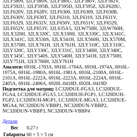
32LF5809, 32LF580N, 32LF580U, 32LF580V, 32LF582V,
32LF592U, 32LF595B, 32LF595D, 32LF595Z, 32LF620U,
32LF620V, 32LF628V, 32LF6300, 32LF6309, 32LF630B,
32LF630V, 32LF630Т, 32LF6310, 32LF6319, 32LF631V,
32LF6329, 32LF632V, 32LF650V, 32LF651V, 32LF6529,
32LF652V, 32LF653V, 32LS35А5, 32LW750Н, 32LW760Н,
32LX320Н, 32LX320С, 32LX330Н, 32LX330С, 32LX341C,
32LX341С, 32LX530S, 32LX541Н, 32LX560Н, 32LX570М,
32LX570Н, 32LX761H, 32LX761Н, 32LY310C, 32LY310С,
32LY320С, 32LY330С, 32LY331С, 32LY340Н, 32LY340С,
32LY345С, 32LY540S, 32LY540Н, 32LY541Н, 32LY750Н,
32LY751Н, 32LY760Н, 32LY761Н
Аналоги:
6916L-1703A, 6916L-1704A, 6916L-1974A, 6916L-
1975A, 6916L-1980A, 6916L-1981A, 6916L-2100A, 6916L-
2101A, 6916L-2222A, 6916L-2223A, 6916L-2224A, 6916L-
2405A, 6916L-2406A, 6920L-0418D, 6920L-0419D
Подсветка для матриц:
LC320DUE-FGA3, LC320DUE-
FGA4, LC320DUE-FGA5, LC320DUH-FGP1, LC320DUH-
FGP2, LC320DUH-MGP1, LC320DUE-MGA3, LC320DUE-
MGA4, NC320DUN-VBBP1, NC320DUN-VBBP2,
NC320DUN-VBBP3, NC320DUN-VBBP4
Детали
Вес
0,27 г
Габариты
60 × 5 × 5 см