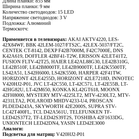
Длина планки: 855 мм
Ширина планки: 9 мм
Количество светодиодов: 15 LED
Напряжение светодиодов: 3 V
Подложка: Алюминий
Термоскотч:
Применяется в телевизорах:
AKAI AKTV4220, LES-
42X84WF, BBK 42LEM-1027/FTS2C, 42LEX-5037/FT2C,
CENTEK CT-8142, DEXP F42B7000M, F42C7000E, DNS
K42A619, DOFFLER 42BF41-T2W, ERISSON 42LET41T2,
FUSION FLTV-42T25, HAIER LE42AL88G30, LE42B310G,
LE42B510F, LE42B8000TF, LE42B9000TF, LE42K5500TF,
LS42A51, LS42H6000, LS42K5500, HARPER 42F41TW,
HORIZONT 42LE4255D, HORIZONT 42LE7218D, INNOTEC
V420HJ2-P01, JVC LT-42C550, LT-42C571, LT-42E55B, LT-
42HG82U, LT-42M650, KONKA KL42GT618, MOONX
42FH8000, MYSTERY MTV-4225LT2, MTV-4230LT2, MTV-
4231LTA2, POLAROID MHDV4233-U4, PROSCAN
PLDED4243A, SKYWORTH 42E2000S, SUPRA STV-
LC42T400FL, TCL D42A561U, TELEFUNKEN TF-
LED42S37T2, TF-LED42S39T2S, TOSHIBA 42F1633DG,
UNIONTECH LED42DN4, YASIN LED42E3000
Аналоги:
Подсветка для матриц:
V420HJ2-P01