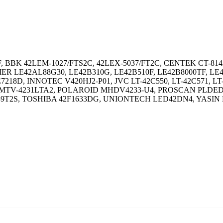
 BBK 42LEM-1027/FTS2C, 42LEX-5037/FT2C, CENTEK CT-814
ER LE42AL88G30, LE42B310G, LE42B510F, LE42B8000TF, LE42
8D, INNOTEC V420HJ2-P01, JVC LT-42C550, LT-42C571, LT
 MTV-4231LTA2, POLAROID MHDV4233-U4, PROSCAN PLDED
9T2S, TOSHIBA 42F1633DG, UNIONTECH LED42DN4, YASIN