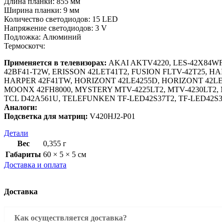
Длина планки: 855 мм
Ширина планки: 9 мм
Количество светодиодов: 15 LED
Напряжение светодиодов: 3 V
Подложка: Алюминий
Термоскотч:
Применяется в телевизорах:
AKAI AKTV4220, LES-42X84WF,
42BF41-T2W, ERISSON 42LET41T2, FUSION FLTV-42T25, HAI
HARPER 42F41TW, HORIZONT 42LE4255D, HORIZONT 42LE721
MOONX 42FH8000, MYSTERY MTV-4225LT2, MTV-4230LT2,
TCL D42A561U, TELEFUNKEN TF-LED42S37T2, TF-LED42S3
Аналоги:
Подсветка для матриц:
V420HJ2-P01
Детали
Вес
0,355 г
Габариты
60 × 5 × 5 см
Доставка и оплата
Доставка
Как осуществляется доставка?