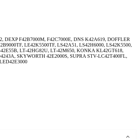
2, DEXP F42B7000M, F42C7000E, DNS K42A619, DOFFLER
B9000TF, LE42K5500TF, LS42A51, LS42H6000, LS42K5500,
-42E55B, LT-42HG82U, LT-42M650, KONKA KL42GT618,
4243A, SKYWORTH 42E2000S, SUPRA STV-LC42T400FL,
 LED42E3000