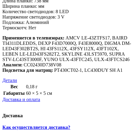
Длина планки: 738 мм
Ширина планки: мм
Количество светодиодов: 8 LED
Напряжение светодиодов: 3 V
Подложка: Алюминий
Термоскотч: Нет
Применяется в телевизорах:
AMCV LE-43ZTFS17, BAIRD
TI4311DLEDDS, DEXP F43D7000Q, F43E8000Q, DIGMA DM-
LED43F302BT2S, HI 43FS112X, 43FSY112X, 43FT102X,
LEBEN LE-LED43FS282T2, SKYLINE 43LST5970, SUPRA
STV-LC43ST3000F, YUNO ULX-43FTC245, ULX-43FTCS246
Аналоги:
CC02430D738V08
Подсветка для матриц:
PT430CT02-1, LC430DUY SH A1
Детали
Вес
0,18 г
Габариты
60 × 5 × 5 см
Доставка и оплата
Доставка
Как осуществляется доставка?