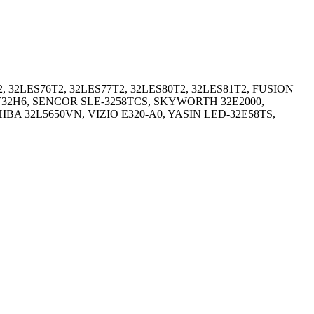
, 32LES76T2, 32LES77T2, 32LES80T2, 32LES81T2, FUSION
T32H6, SENCOR SLE-3258TCS, SKYWORTH 32E2000,
BA 32L5650VN, VIZIO E320-A0, YASIN LED-32E58TS,