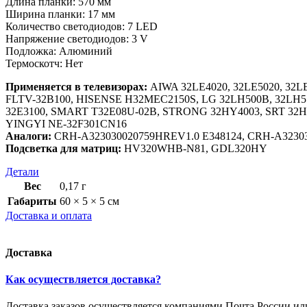
Длина планки: 570 мм
Ширина планки: 17 мм
Количество светодиодов: 7 LED
Напряжение светодиодов: 3 V
Подложка: Алюминий
Термоскотч: Нет
Применяется в телевизорах:
AIWA 32LE4020, 32LE5020, 32L
FLTV-32B100, HISENSE H32MEC2150S, LG 32LH500B, 32L
32E3100, SMART T32E08U-02B, STRONG 32HY4003, SRT 32H
YINGYI NE-32F301CN16
Аналоги:
CRH-A323030020759HREV1.0 E348124, CRH-A32303
Подсветка для матриц:
HV320WHB-N81, GDL320HY
Детали
Вес
0,17 г
Габариты
60 × 5 × 5 см
Доставка и оплата
Доставка
Как осуществляется доставка?
Доставка заказов осуществляется компаниями Почта России и