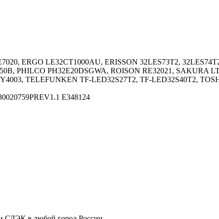
E7020, ERGO LE32CT1000AU, ERISSON 32LES73T2, 32LES74T2
H550B, PHILCO PH32E20DSGWA, ROISON RE32021, SAKURA L
Y4003, TELEFUNKEN TF-LED32S27T2, TF-LED32S40T2, TOSHI
0020759PREV1.1 E348124
ли СДЭК в любой город России.