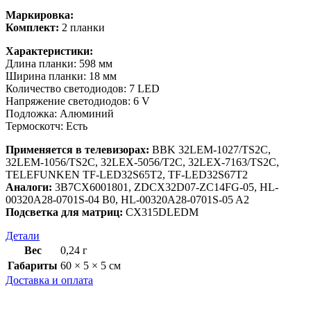
Маркировка:
Комплект:
2 планки
Характеристики:
Длина планки: 598 мм
Ширина планки: 18 мм
Количество светодиодов: 7 LED
Напряжение светодиодов: 6 V
Подложка: Алюминий
Термоскотч: Есть
Применяется в телевизорах:
BBK 32LEM-1027/TS2C,
32LEM-1056/TS2C, 32LEX-5056/T2C, 32LEX-7163/TS2C,
TELEFUNKEN TF-LED32S65T2, TF-LED32S67T2
Аналоги:
3B7CX6001801, ZDCX32D07-ZC14FG-05, HL-
00320A28-0701S-04 B0, HL-00320A28-0701S-05 A2
Подсветка для матриц:
CX315DLEDM
Детали
Вес
0,24 г
Габариты
60 × 5 × 5 см
Доставка и оплата