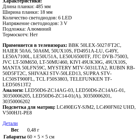
Характеристики:
Длина планки: 485 мм
Ширина планки: 18 мм
Количество светодиодов: 6 LED
Напряжение светодиодов: 3 V
Подложка: Алюминий
Термоскотч: Нет
Применяется в телевизорах:
BBK 50LEX-5027/FT2C,
HAIER 50A6, 50A6M, 50UX10S, FD4951A-LU, G49Y,
LE50A7100L, LE50U51A, LE50U6500TF, JTC DVB-75003,
JVC LT-50M650, LT-50MU460, KIVI 49UK30G, 49UX10S,
MANTA 50LFN59C, MYSTERY MTV-5031LTA2, RUBIN RB-
50D5FT2C, SHIVAKI STV-50LED13, SUPRA STV-
LC50ST900FL, TCL F50S3803, TELEFUNKEN TF-
LED50S13T2
Аналоги:
LED50D6-ZC14AG-03, LED50D6-ZC14AG-01,
30350006205, LED50D6-ZC14-01(A), 30350006201,
30350006202
Подсветка для матриц:
LC490EGY-SJM2, LC490FN02 UHD,
V500HJ1-PE8
Детали
Вес
0,48 г
Габариты
60 × 5 × 5 см