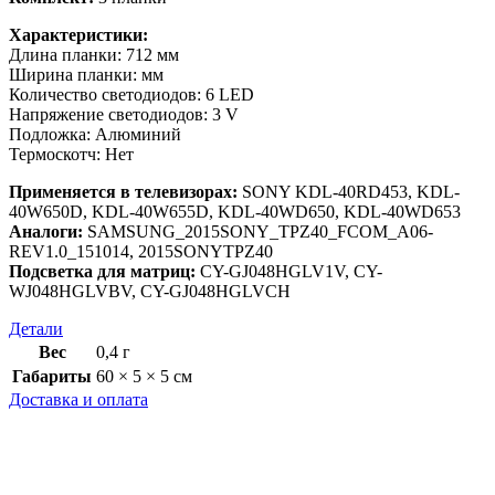
Характеристики:
Длина планки: 712 мм
Ширина планки: мм
Количество светодиодов: 6 LED
Напряжение светодиодов: 3 V
Подложка: Алюминий
Термоскотч: Нет
Применяется в телевизорах:
SONY KDL-40RD453, KDL-
40W650D, KDL-40W655D, KDL-40WD650, KDL-40WD653
Аналоги:
SAMSUNG_2015SONY_TPZ40_FCOM_A06-
REV1.0_151014, 2015SONYTPZ40
Подсветка для матриц:
CY-GJ048HGLV1V, CY-
WJ048HGLVBV, CY-GJ048HGLVCH
Детали
Вес
0,4 г
Габариты
60 × 5 × 5 см
Доставка и оплата
Доставка