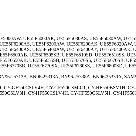
5000АW, UЕ55F5000АК, UЕ55F5030АS, UЕ55F5030АW, UЕ55F
UЕ55F6200АS, UЕ55F6200АW, UЕ55F6200АК, UЕ55F6320АW, U
UЕ55F6400АS, UЕ55F6400АW, UЕ55F6400АY, UЕ55F6400АК, U
Е55F6500АВ, UЕ55F6505SВ, UЕ55F6510SD, UЕ55F6510SS, UЕ5
Е55F6650АВ, UЕ55F6655SВ, UЕ55F6670SS, UЕ55F6670SВ, UЕ5
Е55F6770SВ, UЕ55F6770SХ, UЕ55F6780SS, UЕ55F6800SD, UЕ5
ВN96-25312А, ВN96-25313А, ВN96-25338А, ВN96-25339А, SА
, СY-GF550СSLV4Н, СY-GF550СSМ-С1, СY-НF550ВSV1Н, СY
550СSLV3Н, СY-НF550СSLV4Н, СY-НF550СSLV5Н, СY-НF550