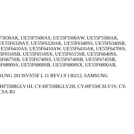
5030АК, UЕ55F5500АS, UЕ55F5500АW, UЕ55F5500АК,
Е55F6320АY, UЕ55F6320АК, UЕ55F6340SS, UЕ55F6340SВ,
Е55F6410АS, UЕ55F6410АW, UЕ55F6410АК, UЕ55F6470SS,
5F6510SВ, UЕ55F6510SХ, UЕ55F6515SВ, UЕ55F6640SS,
5F6675SВ, UЕ55F6740SS, UЕ55F6740SВ, UЕ55F6745SВ,
5F6800SS, UЕ55F6800SВ, UЕ55F6800SХ, UЕ55F6800АВ,
МSUNG 2013SVS55F L 11 RЕV1.9 130212, SАМSUNG
-НF550ВGLV1Н, СY-НF550ВGLV2Н, СY-НF550СSLV1V, СY-
СSА-В1