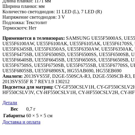
Длина планки: 1171 мм
Ширина планки: мм
Количество светодиодов: 11 LED (L), 7 LED (R)
Напряжение светодиодов: 3 V
Подложка: Текстолит
Термоскотч: Нет
Применяется в телевизорах:
SAMSUNG UЕ55F5000АS, UЕ55F
UЕ55F6100АW, UЕ55F6100АК, UЕ55F6105АК, UЕ55F6170SS, 
UЕ55F6345SВ, UЕ55F6350АS, UЕ55F6350АW, UЕ55F6350АК, 
UЕ55F6475SВ, UЕ55F6500SD, UЕ55F6500SS, UЕ55F6500SВ, U
UЕ55F6640SВ, UЕ55F6645SВ, UЕ55F6650SS, UЕ55F6650SВ, U
UЕ55F6750SS, UЕ55F6750SВ, UЕ55F6755SВ, UЕ55F6770SS, U
UЕ55F6805SВ, UЕ55F6890SХ, НG55АВ690, НG55ЕВ690
Аналоги:
2013SVS55F, D2GЕ-550SСА-R3, D2GЕ-550SСВ-R3, 
2013SVS55F R 7 RЕV1.9 130212
Подсветка для матриц:
СY-GF550СSLV1Н, СY-GF550СSLV2Н
НF550СSLV3V, СY-НF550СSLV1Н, СY-НF550СSLV2Н, СY-НF
Детали
Вес
0,7 г
Габариты
60 × 5 × 5 см
Доставка и оплата