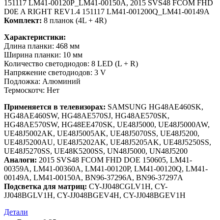
151117 LM41-00120P_LM41-00150A, 2015 SVS48 FCOM FHD
D0E A RIGHT REV1.4 151117 LM41-001200Q_LM41-00149A
Комплект:
8 планок (4L + 4R)
Характеристики:
Длина планки: 468 мм
Ширина планки: 10 мм
Количество светодиодов: 8 LED (L + R)
Напряжение светодиодов: 3 V
Подложка: Алюминий
Термоскотч: Нет
Применяется в телевизорах:
SAMSUNG HG48AE460SK,
HG48AE460SW, HG48AE570SJ, HG48AE570SK,
HG48AE570SW, HG48EE470SK, UE48J5000, UE48J5000AW,
UE48J5002AK, UE48J5005AK, UE48J5070SS, UE48J5200,
UE48J5200AU, UE48J5202AK, UE48J5205AK, UE48J5250SS,
UE48J5270SS, UE48K5200SS, UN48J5000, UN48J5200
Аналоги:
2015 SVS48 FCOM FHD DOE 150605, LM41-
00359A, LM41-00360A, LM41-00120P, LM41-00120Q, LM41-
00149A, LM41-00150A, BN96-37296A, BN96-37297A
Подсветка для матриц:
CY-JJ048CGLV1H, CY-
JJ048BGLV1H, CY-JJ048BGEV4H, CY-JJ048BGEV1H
Детали