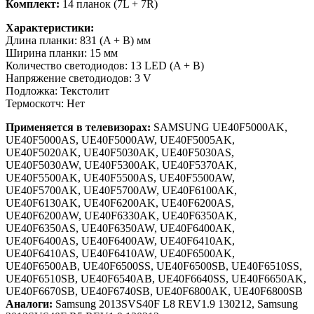
Комплект:
14 планок (7L + 7R)
Характеристики:
Длина планки: 831 (A + B) мм
Ширина планки: 15 мм
Количество светодиодов: 13 LED (A + B)
Напряжение светодиодов: 3 V
Подложка: Текстолит
Термоскотч: Нет
Применяется в телевизорах:
SAMSUNG UE40F5000AK,
UE40F5000AS, UE40F5000AW, UE40F5005AK,
UE40F5020AK, UE40F5030AK, UE40F5030AS,
UE40F5030AW, UE40F5300AK, UE40F5370AK,
UE40F5500AK, UE40F5500AS, UE40F5500AW,
UE40F5700AK, UE40F5700AW, UE40F6100AK,
UE40F6130AK, UE40F6200AK, UE40F6200AS,
UE40F6200AW, UE40F6330AK, UE40F6350AK,
UE40F6350AS, UE40F6350AW, UE40F6400AK,
UE40F6400AS, UE40F6400AW, UE40F6410AK,
UE40F6410AS, UE40F6410AW, UE40F6500AK,
UE40F6500AВ, UE40F6500SS, UE40F6500SВ, UE40F6510SS,
UE40F6510SВ, UE40F6540AВ, UE40F6640SS, UE40F6650AK,
UE40F6670SВ, UE40F6740SВ, UE40F6800AK, UE40F6800SВ
Аналоги:
Samsung 2013SVS40F L8 REV1.9 130212, Samsung