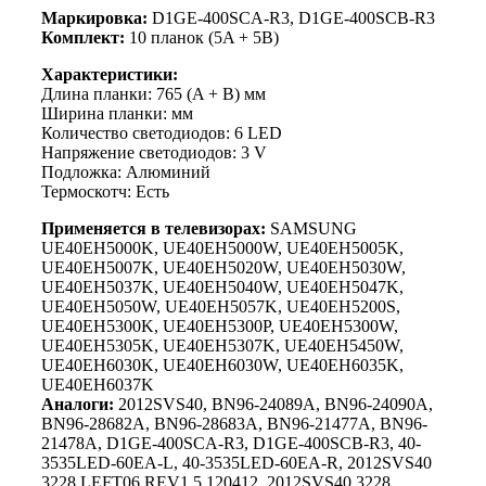
Маркировка:
D1GE-400SCA-R3, D1GE-400SCB-R3
Комплект:
10 планок (5A + 5B)
Характеристики:
Длина планки: 765 (A + B) мм
Ширина планки: мм
Количество светодиодов: 6 LED
Напряжение светодиодов: 3 V
Подложка: Алюминий
Термоскотч: Есть
Применяется в телевизорах:
SAMSUNG
UE40EH5000K, UE40EH5000W, UE40EH5005K,
UE40EH5007K, UE40EH5020W, UE40EH5030W,
UE40EH5037K, UE40EH5040W, UE40EH5047K,
UE40EH5050W, UE40EH5057K, UE40EH5200S,
UE40EH5300K, UE40EH5300P, UE40EH5300W,
UE40EH5305K, UE40EH5307K, UE40EH5450W,
UE40EH6030K, UE40EH6030W, UE40EH6035K,
UE40EH6037K
Аналоги:
2012SVS40, BN96-24089A, BN96-24090A,
BN96-28682A, BN96-28683A, BN96-21477A, BN96-
21478A, D1GE-400SCA-R3, D1GE-400SCB-R3, 40-
3535LED-60EA-L, 40-3535LED-60EA-R, 2012SVS40
3228 LEFT06 REV1.5 120412, 2012SVS40 3228