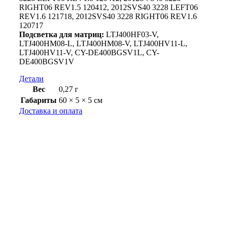
RIGHT06 REV1.5 120412, 2012SVS40 3228 LEFT06
REV1.6 121718, 2012SVS40 3228 RIGHT06 REV1.6
120717
Подсветка для матриц:
LTJ400HF03-V,
LTJ400HM08-L, LTJ400HM08-V, LTJ400HV11-L,
LTJ400HV11-V, CY-DE400BGSV1L, CY-
DE400BGSV1V
Детали
Вес
0,27 г
Габариты
60 × 5 × 5 см
Доставка и оплата
Доставка
Как осуществляется доставка?
Доставка заказов осуществляется компаниями
Почта России или СДЭК в любой город
России.