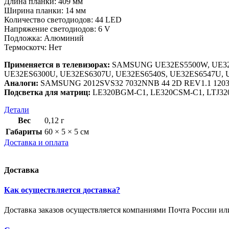
Длина планки: 409 мм
Ширина планки: 14 мм
Количество светодиодов: 44 LED
Напряжение светодиодов: 6 V
Подложка: Алюминий
Термоскотч: Нет
Применяется в телевизорах:
SAMSUNG UE32ES5500W, UE32ES
UE32ES6300U, UE32ES6307U, UE32ES6540S, UE32ES6547U, 
Аналоги:
SAMSUNG 2012SVS32 7032NNB 44 2D REV1.1 1203
Подсветка для матриц:
LE320BGM-C1, LE320CSM-C1, LTJ32
Детали
Вес
0,12 г
Габариты
60 × 5 × 5 см
Доставка и оплата
Доставка
Как осуществляется доставка?
Доставка заказов осуществляется компаниями Почта России и