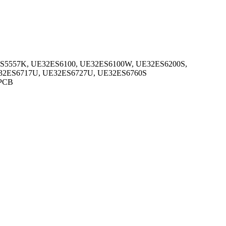
5557K, UE32ES6100, UE32ES6100W, UE32ES6200S,
32ES6717U, UE32ES6727U, UE32ES6760S
CPCB