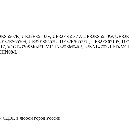
5507K, UE32ES5507V, UE32ES5537V, UE32ES5550W, UE32ES
UE32ES6550S, UE32ES6557U, UE32ES6577U, UE32ES6710S, UE
17, V1GE-320SM0-R1, V1GE-320SM0-R2, 32NNB-7032LED-M
0HN08-L
ли СДЭК в любой город России.