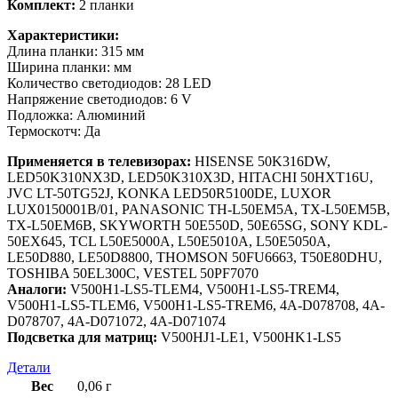
Комплект:
2 планки
Характеристики:
Длина планки: 315 мм
Ширина планки: мм
Количество светодиодов: 28 LED
Напряжение светодиодов: 6 V
Подложка: Алюминий
Термоскотч: Да
Применяется в телевизорах:
HISENSE 50K316DW,
LED50K310NX3D, LED50K310X3D, HITACHI 50HXT16U,
JVC LT-50TG52J, KONKA LED50R5100DE, LUXOR
LUX0150001B/01, PANASONIC TH-L50EM5A, TX-L50EM5B,
TX-L50EM6B, SKYWORTH 50E550D, 50E65SG, SONY KDL-
50EX645, TCL L50E5000A, L50E5010A, L50E5050A,
LE50D880, LE50D8800, THOMSON 50FU6663, T50E80DHU,
TOSHIBA 50EL300C, VESTEL 50PF7070
Аналоги:
V500H1-LS5-TLEM4, V500H1-LS5-TREM4,
V500H1-LS5-TLEM6, V500H1-LS5-TREM6, 4A-D078708, 4A-
D078707, 4A-D071072, 4A-D071074
Подсветка для матриц:
V500HJ1-LE1, V500HK1-LS5
Детали
Вес
0,06 г