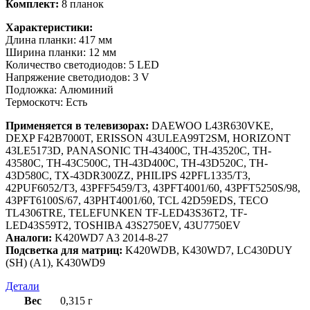
Комплект:
8 планок
Характеристики:
Длина планки: 417 мм
Ширина планки: 12 мм
Количество светодиодов: 5 LED
Напряжение светодиодов: 3 V
Подложка: Алюминий
Термоскотч: Есть
Применяется в телевизорах:
DAEWOO L43R630VKE,
DEXP F42B7000T, ERISSON 43ULEA99T2SM, HORIZONT
43LE5173D, PANASONIC TH-43400C, TH-43520C, TH-
43580C, TH-43C500C, TH-43D400C, TH-43D520C, TH-
43D580C, TX-43DR300ZZ, PHILIPS 42PFL1335/T3,
42PUF6052/T3, 43PFF5459/T3, 43PFT4001/60, 43PFT5250S/98,
43PFT6100S/67, 43PHT4001/60, TCL 42D59EDS, TECO
TL4306TRE, TELEFUNKEN TF-LED43S36T2, TF-
LED43S59T2, TOSHIBA 43S2750EV, 43U7750EV
Аналоги:
K420WD7 A3 2014-8-27
Подсветка для матриц:
K420WDB, K430WD7, LC430DUY
(SH) (A1), K430WD9
Детали
Вес
0,315 г