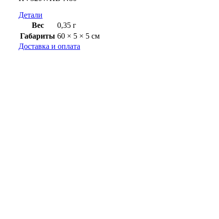
Детали
Вес
0,35 г
Габариты
60 × 5 × 5 см
Доставка и оплата
Доставка
Как осуществляется доставка?
Доставка заказов осуществляется компаниями Почта
России или СДЭК в любой город России.
Стоимость доставки
Стоимость доставки по России
До пункта выдачи СДЭК - 350 рублей.
Курьером через СДЭК - 480 рублей.
До пункта выдачи Почта России 350 рублей.