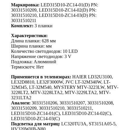
Маркировка:
LED315D10-ZC14-01(D) PN:
30331510209, LED315D10-ZC14-02(D) PN:
30331510210, LED315D10-ZC14-03(D) PN:
30331510211
Комплект:
3 планки
Характеристики:
Длина планки: 628 мм
Ширина планки: мм
Количество светодиодов: 10 LED
Напряжение светодиодов: 3 V
Подложка: Алюминий
Термоскотч: Нет
Применяется в телевизорах:
HAIER LD32U3100,
LE32D8810, LE32F3000W, JVC LT-32M340W, LT-
32M345, LT-32M540, MYSTERY MTV-3223LW, MTV-
3228LT2, MTV-3228LTA2, MTV-3229LTA2, MTV-
3231LTA2
Аналоги:
30331510206, 30331510207, 30331510208,
30331510209, 30331510210, 30331510211,
LED315D10-ZC14-01(С), LED315D10-ZC14-02(С),
LED315D10-ZC14-03(С)
Подсветка для матриц:
LC320TU3A, ST3151A05-5,
HV320WHB-N80