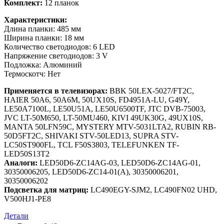
Комплект:
12 планок
Характеристики:
Длина планки: 485 мм
Ширина планки: 18 мм
Количество светодиодов: 6 LED
Напряжение светодиодов: 3 V
Подложка: Алюминий
Термоскотч: Нет
Применяется в телевизорах:
BBK 50LEX-5027/FT2C,
HAIER 50A6, 50A6M, 50UX10S, FD4951A-LU, G49Y,
LE50A7100L, LE50U51A, LE50U6500TF, JTC DVB-75003,
JVC LT-50M650, LT-50MU460, KIVI 49UK30G, 49UX10S,
MANTA 50LFN59C, MYSTERY MTV-5031LTA2, RUBIN RB-
50D5FT2C, SHIVAKI STV-50LED13, SUPRA STV-
LC50ST900FL, TCL F50S3803, TELEFUNKEN TF-
LED50S13T2
Аналоги:
LED50D6-ZC14AG-03, LED50D6-ZC14AG-01,
30350006205, LED50D6-ZC14-01(A), 30350006201,
30350006202
Подсветка для матриц:
LC490EGY-SJM2, LC490FN02 UHD,
V500HJ1-PE8
Детали