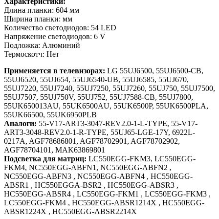
Характеристики:
Длина планки: 604 мм
Ширина планки: мм
Количество светодиодов: 54 LED
Напряжение светодиодов: 6 V
Подложка: Алюминий
Термоскотч: Нет
Применяется в телевизорах:
LG 55UJ6500, 55UJ6500-CB,
55UJ6520, 55UJ654, 55UJ6540-UB, 55UJ6585, 55UJ670,
55UJ7220, 55UJ7240, 55UJ7250, 55UJ7260, 55UJ750, 55UJ7500,
55UJ7507, 55UJ750V, 55UJ752, 55UJ7588-CB, 55UJ7800,
55UK650013AU, 55UK6500AU, 55UK6500P, 55UK6500PLA,
55UK66500, 55UK6950PLB
Аналоги:
55-V17-ART3-3047-REV2.0-1-L-TYPE, 55-V17-
ART3-3048-REV2.0-1-R-TYPE, 55UJ65-LGE-17Y, 6922L-
0217A, AGF78686801, AGF78702901, AGF78702902,
AGF78704101, MAK63869801
Подсветка для матриц:
LC550EGG-FKM3, LC550EGG-
FKM4, NC550EGG-ABFN1, NC550EGG-ABFN2 ,
NC550EGG-ABFN3 , NC550EGG-ABFN4 , HC550EGG-
ABSR1 , HC550EGGA-BSR2 , HC550EGG-ABSR3 ,
HC550EGG-ABSR4 , LC550EGG-FKM1 , LC550EGG-FKM3 ,
LC550EGG-FKM4 , HC550EGG-ABSR1214X , HC550EGG-
ABSR1224X , HC550EGG-ABSR2214X