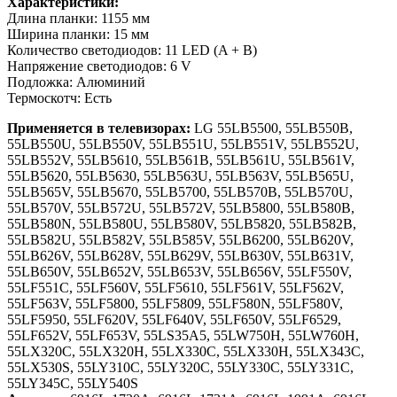
Характеристики:
Длина планки: 1155 мм
Ширина планки: 15 мм
Количество светодиодов: 11 LED (A + B)
Напряжение светодиодов: 6 V
Подложка: Алюминий
Термоскотч: Есть
Применяется в телевизорах:
LG 55LB5500, 55LB550B,
55LB550U, 55LB550V, 55LB551U, 55LB551V, 55LB552U,
55LB552V, 55LB5610, 55LB561B, 55LB561U, 55LB561V,
55LB5620, 55LB5630, 55LB563U, 55LB563V, 55LB565U,
55LB565V, 55LB5670, 55LB5700, 55LB570B, 55LB570U,
55LB570V, 55LB572U, 55LB572V, 55LB5800, 55LB580B,
55LB580N, 55LB580U, 55LB580V, 55LB5820, 55LB582B,
55LB582U, 55LB582V, 55LB585V, 55LB6200, 55LB620V,
55LB626V, 55LB628V, 55LB629V, 55LB630V, 55LB631V,
55LB650V, 55LB652V, 55LB653V, 55LB656V, 55LF550V,
55LF551C, 55LF560V, 55LF5610, 55LF561V, 55LF562V,
55LF563V, 55LF5800, 55LF5809, 55LF580N, 55LF580V,
55LF5950, 55LF620V, 55LF640V, 55LF650V, 55LF6529,
55LF652V, 55LF653V, 55LS35A5, 55LW750H, 55LW760H,
55LX320C, 55LX320H, 55LX330C, 55LX330H, 55LX343C,
55LX530S, 55LY310C, 55LY320C, 55LY330C, 55LY331C,
55LY345C, 55LY540S