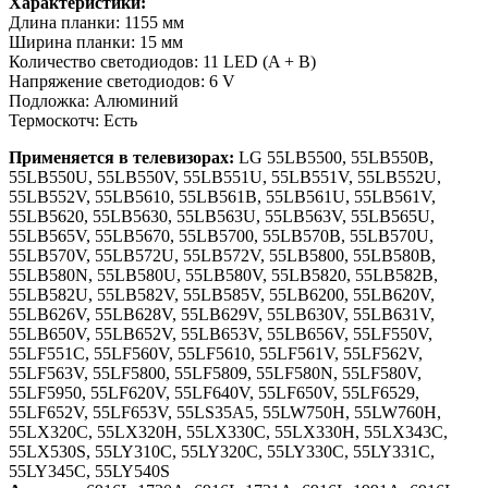
Характеристики:
Длина планки: 1155 мм
Ширина планки: 15 мм
Количество светодиодов: 11 LED (A + B)
Напряжение светодиодов: 6 V
Подложка: Алюминий
Термоскотч: Есть
Применяется в телевизорах:
LG 55LB5500, 55LB550B,
55LB550U, 55LB550V, 55LB551U, 55LB551V, 55LB552U,
55LB552V, 55LB5610, 55LB561B, 55LB561U, 55LB561V,
55LB5620, 55LB5630, 55LB563U, 55LB563V, 55LB565U,
55LB565V, 55LB5670, 55LB5700, 55LB570B, 55LB570U,
55LB570V, 55LB572U, 55LB572V, 55LB5800, 55LB580B,
55LB580N, 55LB580U, 55LB580V, 55LB5820, 55LB582B,
55LB582U, 55LB582V, 55LB585V, 55LB6200, 55LB620V,
55LB626V, 55LB628V, 55LB629V, 55LB630V, 55LB631V,
55LB650V, 55LB652V, 55LB653V, 55LB656V, 55LF550V,
55LF551C, 55LF560V, 55LF5610, 55LF561V, 55LF562V,
55LF563V, 55LF5800, 55LF5809, 55LF580N, 55LF580V,
55LF5950, 55LF620V, 55LF640V, 55LF650V, 55LF6529,
55LF652V, 55LF653V, 55LS35A5, 55LW750H, 55LW760H,
55LX320C, 55LX320H, 55LX330C, 55LX330H, 55LX343C,
55LX530S, 55LY310C, 55LY320C, 55LY330C, 55LY331C,
55LY345C, 55LY540S