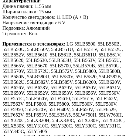
Характеристики:
Длина планки: 1155 мм
Ширина планки: 15 мм
Количество светодиодов: 11 LED (A + B)
Напряжение светодиодов: 6 V
Подложка: Алюминий
Термоскотч: Есть
Применяется в телевизорах:
LG 55LB5500, 55LB550B,
55LB550U, 55LB550V, 55LB551U, 55LB551V, 55LB552U,
55LB552V, 55LB5610, 55LB561B, 55LB561U, 55LB561V,
55LB5620, 55LB5630, 55LB563U, 55LB563V, 55LB565U,
55LB565V, 55LB5670, 55LB5700, 55LB570B, 55LB570U,
55LB570V, 55LB572U, 55LB572V, 55LB5800, 55LB580B,
55LB580N, 55LB580U, 55LB580V, 55LB5820, 55LB582B,
55LB582U, 55LB582V, 55LB585V, 55LB6200, 55LB620V,
55LB626V, 55LB628V, 55LB629V, 55LB630V, 55LB631V,
55LB650V, 55LB652V, 55LB653V, 55LB656V, 55LF550V,
55LF551C, 55LF560V, 55LF5610, 55LF561V, 55LF562V,
55LF563V, 55LF5800, 55LF5809, 55LF580N, 55LF580V,
55LF5950, 55LF620V, 55LF640V, 55LF650V, 55LF6529,
55LF652V, 55LF653V, 55LS35A5, 55LW750H, 55LW760H,
55LX320C, 55LX320H, 55LX330C, 55LX330H, 55LX343C,
55LX530S, 55LY310C, 55LY320C, 55LY330C, 55LY331C,
55LY345C, 55LY540S