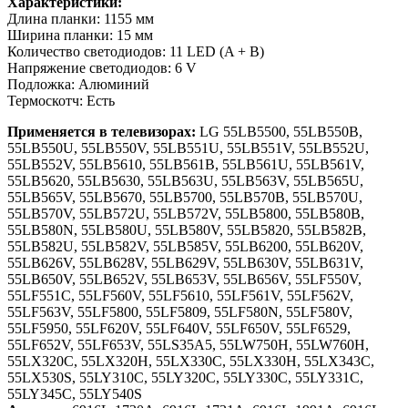
Характеристики:
Длина планки: 1155 мм
Ширина планки: 15 мм
Количество светодиодов: 11 LED (A + B)
Напряжение светодиодов: 6 V
Подложка: Алюминий
Термоскотч: Есть
Применяется в телевизорах:
LG 55LB5500, 55LB550B,
55LB550U, 55LB550V, 55LB551U, 55LB551V, 55LB552U,
55LB552V, 55LB5610, 55LB561B, 55LB561U, 55LB561V,
55LB5620, 55LB5630, 55LB563U, 55LB563V, 55LB565U,
55LB565V, 55LB5670, 55LB5700, 55LB570B, 55LB570U,
55LB570V, 55LB572U, 55LB572V, 55LB5800, 55LB580B,
55LB580N, 55LB580U, 55LB580V, 55LB5820, 55LB582B,
55LB582U, 55LB582V, 55LB585V, 55LB6200, 55LB620V,
55LB626V, 55LB628V, 55LB629V, 55LB630V, 55LB631V,
55LB650V, 55LB652V, 55LB653V, 55LB656V, 55LF550V,
55LF551C, 55LF560V, 55LF5610, 55LF561V, 55LF562V,
55LF563V, 55LF5800, 55LF5809, 55LF580N, 55LF580V,
55LF5950, 55LF620V, 55LF640V, 55LF650V, 55LF6529,
55LF652V, 55LF653V, 55LS35A5, 55LW750H, 55LW760H,
55LX320C, 55LX320H, 55LX330C, 55LX330H, 55LX343C,
55LX530S, 55LY310C, 55LY320C, 55LY330C, 55LY331C,
55LY345C, 55LY540S