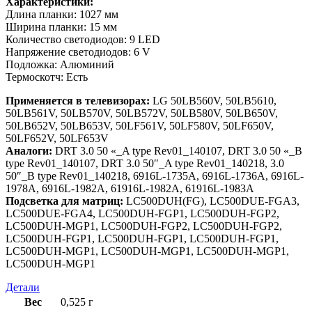
Характеристики:
Длина планки: 1027 мм
Ширина планки: 15 мм
Количество светодиодов: 9 LED
Напряжение светодиодов: 6 V
Подложка: Алюминий
Термоскотч: Есть
Применяется в телевизорах:
LG 50LB560V, 50LB5610,
50LB561V, 50LB570V, 50LB572V, 50LB580V, 50LB650V,
50LB652V, 50LB653V, 50LF561V, 50LF580V, 50LF650V,
50LF652V, 50LF653V
Аналоги:
DRT 3.0 50 «_A type Rev01_140107, DRT 3.0 50 «_B
type Rev01_140107, DRT 3.0 50″_A type Rev01_140218, 3.0
50″_B type Rev01_140218, 6916L-1735A, 6916L-1736A, 6916L-
1978A, 6916L-1982A, 61916L-1982A, 61916L-1983A
Подсветка для матриц:
LC500DUH(FG), LC500DUE-FGA3,
LC500DUE-FGA4, LC500DUH-FGP1, LC500DUH-FGP2,
LC500DUH-MGP1, LC500DUH-FGP2, LC500DUH-FGP2,
LC500DUH-FGP1, LC500DUH-FGP1, LC500DUH-FGP1,
LC500DUH-MGP1, LC500DUH-MGP1, LC500DUH-MGP1,
LC500DUH-MGP1
Детали
Вес
0,525 г