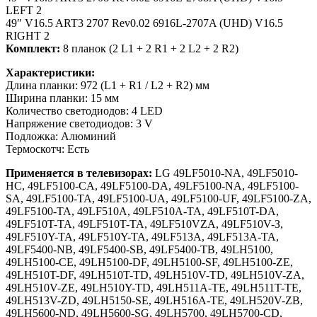
LEFT 2
49″ V16.5 ART3 2707 Rev0.02 6916L-2707A (UHD) V16.5
RIGHT 2
Комплект:
8 планок (2 L1 + 2 R1 + 2 L2 + 2 R2)
Характеристики:
Длина планки: 972 (L1 + R1 / L2 + R2) мм
Ширина планки: 15 мм
Количество светодиодов: 4 LED
Напряжение светодиодов: 3 V
Подложка: Алюминий
Термоскотч: Есть
Применяется в телевизорах:
LG 49LF5010-NA, 49LF5010-
НС, 49LF5100-CA, 49LF5100-DA, 49LF5100-NA, 49LF5100-
SA, 49LF5100-TA, 49LF5100-UA, 49LF5100-UF, 49LF5100-ZA,
49LF5100-ТА, 49LF510A, 49LF510A-TA, 49LF510T-DA,
49LF510T-TA, 49LF510T-ТА, 49LF510VZA, 49LF510V-З,
49LF510Y-TA, 49LF510Y-ТА, 49LF513A, 49LF513A-TA,
49LF5400-NB, 49LF5400-SB, 49LF5400-TB, 49LH5100,
49LH5100-CE, 49LH5100-DF, 49LH5100-SF, 49LH5100-ZE,
49LH510T-DF, 49LH510T-TD, 49LH510V-TD, 49LH510V-ZA,
49LH510V-ZE, 49LH510Y-TD, 49LH511A-TE, 49LH511T-TE,
49LH513V-ZD, 49LH5150-SE, 49LH516A-TE, 49LH520V-ZB,
49LH5600-ND, 49LH5600-SG, 49LH5700, 49LH5700-CD,