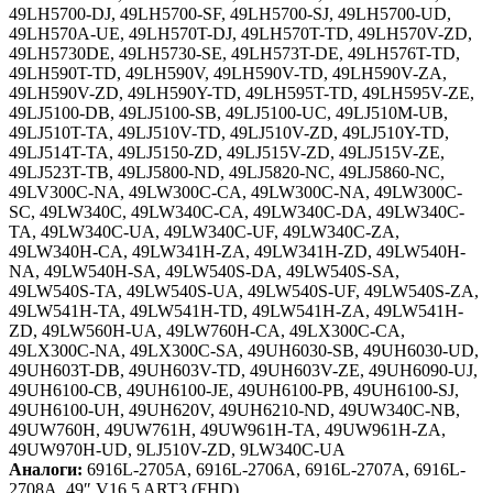
49LH5700-DJ, 49LH5700-SF, 49LH5700-SJ, 49LH5700-UD,
49LH570A-UE, 49LH570T-DJ, 49LH570T-TD, 49LH570V-ZD,
49LH5730DE, 49LH5730-SE, 49LH573T-DE, 49LH576T-TD,
49LH590T-TD, 49LH590V, 49LH590V-TD, 49LH590V-ZA,
49LH590V-ZD, 49LH590Y-TD, 49LH595T-TD, 49LH595V-ZE,
49LJ5100-DB, 49LJ5100-SB, 49LJ5100-UC, 49LJ510M-UB,
49LJ510T-TA, 49LJ510V-TD, 49LJ510V-ZD, 49LJ510Y-TD,
49LJ514T-TA, 49LJ5150-ZD, 49LJ515V-ZD, 49LJ515V-ZE,
49LJ523T-TB, 49LJ5800-ND, 49LJ5820-NC, 49LJ5860-NC,
49LV300C-NA, 49LW300C-CA, 49LW300C-NA, 49LW300C-
SC, 49LW340C, 49LW340C-CA, 49LW340C-DA, 49LW340C-
TA, 49LW340C-UA, 49LW340C-UF, 49LW340C-ZA,
49LW340H-CA, 49LW341H-ZA, 49LW341H-ZD, 49LW540H-
NA, 49LW540H-SA, 49LW540S-DA, 49LW540S-SA,
49LW540S-TA, 49LW540S-UA, 49LW540S-UF, 49LW540S-ZA,
49LW541H-TA, 49LW541H-TD, 49LW541H-ZA, 49LW541H-
ZD, 49LW560H-UA, 49LW760H-CA, 49LX300C-CA,
49LX300C-NA, 49LX300C-SA, 49UH6030-SB, 49UH6030-UD,
49UH603T-DB, 49UH603V-TD, 49UH603V-ZE, 49UH6090-UJ,
49UH6100-CB, 49UH6100-JE, 49UH6100-PB, 49UH6100-SJ,
49UH6100-UH, 49UH620V, 49UH6210-ND, 49UW340C-NB,
49UW760H, 49UW761H, 49UW961H-TA, 49UW961H-ZA,
49UW970H-UD, 9LJ510V-ZD, 9LW340C-UA
Аналоги:
6916L-2705A, 6916L-2706A, 6916L-2707A, 6916L-
2708A, 49″ V16.5 ART3 (FHD)