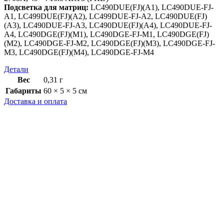
Подсветка для матриц:
LC490DUE(FJ)(A1), LC490DUE-FJ-
A1, LC499DUE(FJ)(A2), LC499DUE-FJ-A2, LC490DUE(FJ)
(A3), LC490DUE-FJ-A3, LC490DUE(FJ)(A4), LC490DUE-FJ-
A4, LC490DGE(FJ)(M1), LC490DGE-FJ-M1, LC490DGE(FJ)
(M2), LC490DGE-FJ-M2, LC490DGE(FJ)(M3), LC490DGE-FJ-
M3, LC490DGE(FJ)(M4), LC490DGE-FJ-M4
Детали
Вес
0,31 г
Габариты
60 × 5 × 5 см
Доставка и оплата
Доставка
Как осуществляется доставка?
Доставка заказов осуществляется компаниями Почта России
или СДЭК в любой город России.
Стоимость доставки
Стоимость доставки по России