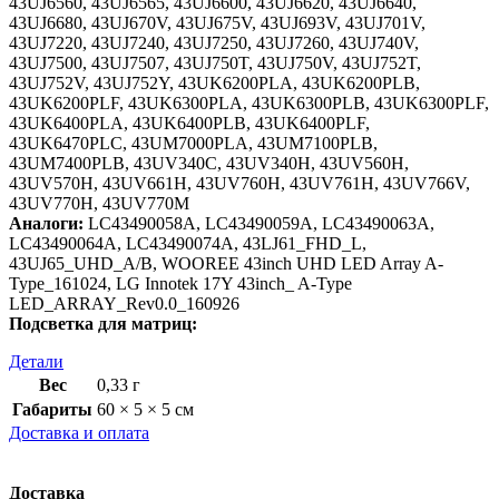
43UJ6560, 43UJ6565, 43UJ6600, 43UJ6620, 43UJ6640,
43UJ6680, 43UJ670V, 43UJ675V, 43UJ693V, 43UJ701V,
43UJ7220, 43UJ7240, 43UJ7250, 43UJ7260, 43UJ740V,
43UJ7500, 43UJ7507, 43UJ750T, 43UJ750V, 43UJ752T,
43UJ752V, 43UJ752Y, 43UK6200PLA, 43UK6200PLB,
43UK6200PLF, 43UK6300PLA, 43UK6300PLB, 43UK6300PLF,
43UK6400PLA, 43UK6400PLB, 43UK6400PLF,
43UK6470PLC, 43UM7000PLA, 43UM7100PLB,
43UM7400PLB, 43UV340C, 43UV340H, 43UV560H,
43UV570H, 43UV661H, 43UV760H, 43UV761H, 43UV766V,
43UV770H, 43UV770M
Аналоги:
LC43490058A, LC43490059A, LC43490063A,
LC43490064A, LC43490074A, 43LJ61_FHD_L,
43UJ65_UHD_A/B, WOOREE 43inch UHD LED Array A-
Type_161024, LG Innotek 17Y 43inch_ A-Type
LED_ARRAY_Rev0.0_160926
Подсветка для матриц:
Детали
Вес
0,33 г
Габариты
60 × 5 × 5 см
Доставка и оплата
Доставка