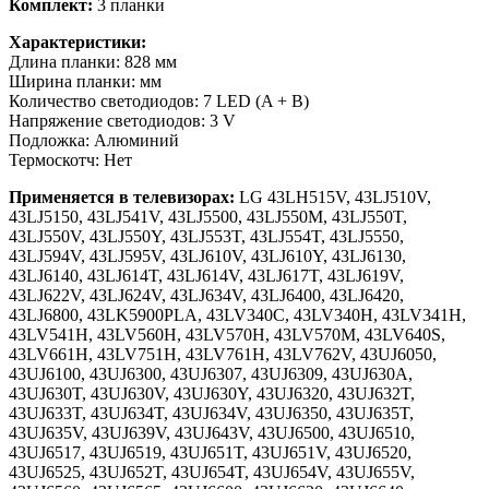
Комплект:
3 планки
Характеристики:
Длина планки: 828 мм
Ширина планки: мм
Количество светодиодов: 7 LED (A + B)
Напряжение светодиодов: 3 V
Подложка: Алюминий
Термоскотч: Нет
Применяется в телевизорах:
LG 43LH515V, 43LJ510V,
43LJ5150, 43LJ541V, 43LJ5500, 43LJ550M, 43LJ550T,
43LJ550V, 43LJ550Y, 43LJ553T, 43LJ554T, 43LJ5550,
43LJ594V, 43LJ595V, 43LJ610V, 43LJ610Y, 43LJ6130,
43LJ6140, 43LJ614T, 43LJ614V, 43LJ617T, 43LJ619V,
43LJ622V, 43LJ624V, 43LJ634V, 43LJ6400, 43LJ6420,
43LJ6800, 43LK5900PLA, 43LV340C, 43LV340H, 43LV341H,
43LV541H, 43LV560H, 43LV570H, 43LV570M, 43LV640S,
43LV661H, 43LV751H, 43LV761H, 43LV762V, 43UJ6050,
43UJ6100, 43UJ6300, 43UJ6307, 43UJ6309, 43UJ630A,
43UJ630T, 43UJ630V, 43UJ630Y, 43UJ6320, 43UJ632T,
43UJ633T, 43UJ634T, 43UJ634V, 43UJ6350, 43UJ635T,
43UJ635V, 43UJ639V, 43UJ643V, 43UJ6500, 43UJ6510,
43UJ6517, 43UJ6519, 43UJ651T, 43UJ651V, 43UJ6520,
43UJ6525, 43UJ652T, 43UJ654T, 43UJ654V, 43UJ655V,