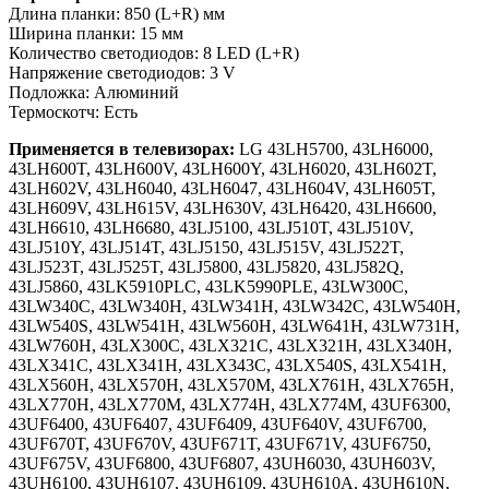
Длина планки: 850 (L+R) мм
Ширина планки: 15 мм
Количество светодиодов: 8 LED (L+R)
Напряжение светодиодов: 3 V
Подложка: Алюминий
Термоскотч: Есть
Применяется в телевизорах:
LG 43LH5700, 43LH6000,
43LH600T, 43LH600V, 43LH600Y, 43LH6020, 43LH602T,
43LH602V, 43LH6040, 43LH6047, 43LH604V, 43LH605T,
43LH609V, 43LH615V, 43LH630V, 43LH6420, 43LH6600,
43LH6610, 43LH6680, 43LJ5100, 43LJ510T, 43LJ510V,
43LJ510Y, 43LJ514T, 43LJ5150, 43LJ515V, 43LJ522T,
43LJ523T, 43LJ525T, 43LJ5800, 43LJ5820, 43LJ582Q,
43LJ5860, 43LK5910PLC, 43LK5990PLE, 43LW300C,
43LW340C, 43LW340H, 43LW341H, 43LW342C, 43LW540H,
43LW540S, 43LW541H, 43LW560H, 43LW641H, 43LW731H,
43LW760H, 43LX300C, 43LX321C, 43LX321H, 43LX340H,
43LX341C, 43LX341H, 43LX343C, 43LX540S, 43LX541H,
43LX560H, 43LX570H, 43LX570M, 43LX761H, 43LX765H,
43LX770H, 43LX770M, 43LX774H, 43LX774M, 43UF6300,
43UF6400, 43UF6407, 43UF6409, 43UF640V, 43UF6700,
43UF670T, 43UF670V, 43UF671T, 43UF671V, 43UF6750,
43UF675V, 43UF6800, 43UF6807, 43UH6030, 43UH603V,
43UH6100, 43UH6107, 43UH6109, 43UH610A, 43UH610N,