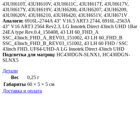
43UH610T, 43UH610V, 43UH611C, 43UH617T, 43UH617V,
43UH617Y, 43UH619V, 43UH6200, 43UH6207, 43UH6209,
43UH620V, 43UH6210, 43UH6420, 43UH651V, 43UH671V
Аналоги:
6916L-2744A 43″ V16.5 ART3 2744, 6916L-2563A
43″ V16 ART3 2564 Rev2.3, LG Innotek Direct 43inch UHD 1Bar
24EA type Rev.0.4_150408, 43 LH 60_FHD_A
SSC_43inch_FHD_A_REV03_151002, 43 LH 60_FHD_B
SSC_43inch_FHD_B_REV03_151002, 43 LH 60 FHD / SSC
43inch FHD, UF64-UHD-A LG Innotek Direct 43inch UHD
Подсветка для матриц:
HC430DGN-SLNX1, HC430DGN-
SLNX5
Детали
Вес
0,25 г
Габариты
60 × 5 × 5 см
Доставка и оплата
Доставка
Как осуществляется доставка?
Доставка заказов осуществляется компаниями Почта России
или СДЭК в любой город России.