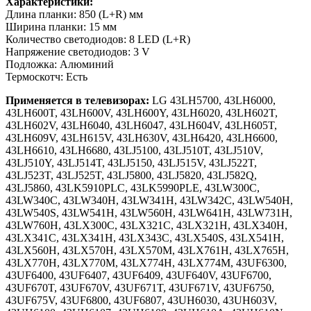
Характеристики:
Длина планки: 850 (L+R) мм
Ширина планки: 15 мм
Количество светодиодов: 8 LED (L+R)
Напряжение светодиодов: 3 V
Подложка: Алюминий
Термоскотч: Есть
Применяется в телевизорах:
LG 43LH5700, 43LH6000,
43LH600T, 43LH600V, 43LH600Y, 43LH6020, 43LH602T,
43LH602V, 43LH6040, 43LH6047, 43LH604V, 43LH605T,
43LH609V, 43LH615V, 43LH630V, 43LH6420, 43LH6600,
43LH6610, 43LH6680, 43LJ5100, 43LJ510T, 43LJ510V,
43LJ510Y, 43LJ514T, 43LJ5150, 43LJ515V, 43LJ522T,
43LJ523T, 43LJ525T, 43LJ5800, 43LJ5820, 43LJ582Q,
43LJ5860, 43LK5910PLC, 43LK5990PLE, 43LW300C,
43LW340C, 43LW340H, 43LW341H, 43LW342C, 43LW540H,
43LW540S, 43LW541H, 43LW560H, 43LW641H, 43LW731H,
43LW760H, 43LX300C, 43LX321C, 43LX321H, 43LX340H,
43LX341C, 43LX341H, 43LX343C, 43LX540S, 43LX541H,
43LX560H, 43LX570H, 43LX570M, 43LX761H, 43LX765H,
43LX770H, 43LX770M, 43LX774H, 43LX774M, 43UF6300,
43UF6400, 43UF6407, 43UF6409, 43UF640V, 43UF6700,
43UF670T, 43UF670V, 43UF671T, 43UF671V, 43UF6750,
43UF675V, 43UF6800, 43UF6807, 43UH6030, 43UH603V,