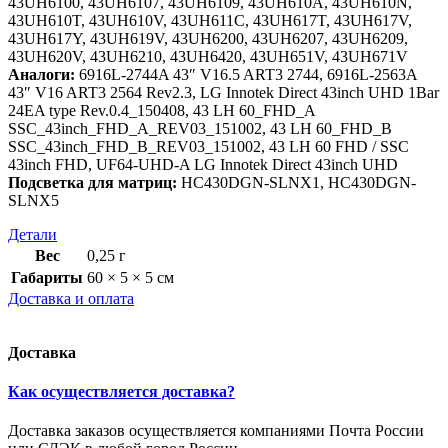
43UH6100, 43UH6107, 43UH6109, 43UH610A, 43UH610N,
43UH610T, 43UH610V, 43UH611C, 43UH617T, 43UH617V,
43UH617Y, 43UH619V, 43UH6200, 43UH6207, 43UH6209,
43UH620V, 43UH6210, 43UH6420, 43UH651V, 43UH671V
Аналоги:
6916L-2744A 43″ V16.5 ART3 2744, 6916L-2563A
43″ V16 ART3 2564 Rev2.3, LG Innotek Direct 43inch UHD 1Bar
24EA type Rev.0.4_150408, 43 LH 60_FHD_A
SSC_43inch_FHD_A_REV03_151002, 43 LH 60_FHD_B
SSC_43inch_FHD_B_REV03_151002, 43 LH 60 FHD / SSC
43inch FHD, UF64-UHD-A LG Innotek Direct 43inch UHD
Подсветка для матриц:
HC430DGN-SLNX1, HC430DGN-
SLNX5
Детали
Вес
0,25 г
Габариты
60 × 5 × 5 см
Доставка и оплата
Доставка
Как осуществляется доставка?
Доставка заказов осуществляется компаниями Почта России