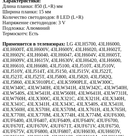
Характеристики:
Длина планки: 850 (L+R) мм
Ширина планки: 15 мм
Количество светодиодов: 8 LED (L+R)
Напряжение светодиодов: 3 V
Подложка: Алюминий
Термоскотч: Есть
Применяется в телевизорах:
LG 43LH5700, 43LH6000,
43LH600T, 43LH600V, 43LH600Y, 43LH6020, 43LH602T,
43LH602V, 43LH6040, 43LH6047, 43LH604V, 43LH605T,
43LH609V, 43LH615V, 43LH630V, 43LH6420, 43LH6600,
43LH6610, 43LH6680, 43LJ5100, 43LJ510T, 43LJ510V,
43LJ510Y, 43LJ514T, 43LJ5150, 43LJ515V, 43LJ522T,
43LJ523T, 43LJ525T, 43LJ5800, 43LJ5820, 43LJ582Q,
43LJ5860, 43LK5910PLC, 43LK5990PLE, 43LW300C,
43LW340C, 43LW340H, 43LW341H, 43LW342C, 43LW540H,
43LW540S, 43LW541H, 43LW560H, 43LW641H, 43LW731H,
43LW760H, 43LX300C, 43LX321C, 43LX321H, 43LX340H,
43LX341C, 43LX341H, 43LX343C, 43LX540S, 43LX541H,
43LX560H, 43LX570H, 43LX570M, 43LX761H, 43LX765H,
43LX770H, 43LX770M, 43LX774H, 43LX774M, 43UF6300,
43UF6400, 43UF6407, 43UF6409, 43UF640V, 43UF6700,
43UF670T, 43UF670V, 43UF671T, 43UF671V, 43UF6750,
43UF675V, 43UF6800, 43UF6807, 43UH6030, 43UH603V,