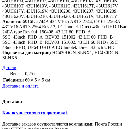
43UH6100, 43UH6107, 43UH6109, 43UH610A, 43UH610N,
43UH610T, 43UH610V, 43UH611C, 43UH617T, 43UH617V,
43UH617Y, 43UH619V, 43UH6200, 43UH6207, 43UH6209,
43UH620V, 43UH6210, 43UH6420, 43UH651V, 43UH671V
Аналоги:
6916L-2744A 43″ V16.5 ART3 2744, 6916L-2563A
43″ V16 ART3 2564 Rev2.3, LG Innotek Direct 43inch UHD 1Bar
24EA type Rev.0.4_150408, 43 LH 60_FHD_A
SSC_43inch_FHD_A_REV03_151002, 43 LH 60_FHD_B
SSC_43inch_FHD_B_REV03_151002, 43 LH 60 FHD / SSC
43inch FHD, UF64-UHD-A LG Innotek Direct 43inch UHD
Подсветка для матриц:
HC430DGN-SLNX1, HC430DGN-
SLNX5
Детали
Вес
0,25 г
Габариты
60 × 5 × 5 см
Доставка и оплата
Доставка
Как осуществляется доставка?
Доставка заказов осуществляется компаниями Почта России