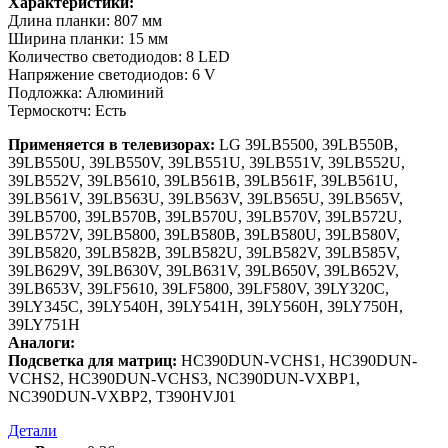
Характеристики:
Длина планки: 807 мм
Ширина планки: 15 мм
Количество светодиодов: 8 LED
Напряжение светодиодов: 6 V
Подложка: Алюминий
Термоскотч: Есть
Применяется в телевизорах:
LG 39LB5500, 39LB550B,
39LB550U, 39LB550V, 39LB551U, 39LB551V, 39LB552U,
39LB552V, 39LB5610, 39LB561B, 39LB561F, 39LB561U,
39LB561V, 39LB563U, 39LB563V, 39LB565U, 39LB565V,
39LB5700, 39LB570B, 39LB570U, 39LB570V, 39LB572U,
39LB572V, 39LB5800, 39LB580B, 39LB580U, 39LB580V,
39LB5820, 39LB582B, 39LB582U, 39LB582V, 39LB585V,
39LB629V, 39LB630V, 39LB631V, 39LB650V, 39LB652V,
39LB653V, 39LF5610, 39LF5800, 39LF580V, 39LY320C,
39LY345C, 39LY540H, 39LY541H, 39LY560H, 39LY750H,
39LY751H
Аналоги:
Подсветка для матриц:
HC390DUN-VCHS1, HC390DUN-
VCHS2, HC390DUN-VCHS3, NC390DUN-VXBP1,
NC390DUN-VXBP2, T390HVJ01
Детали