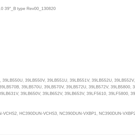
.0 39″_B type Rev00_130820
 39LB550U, 39LB550V, 39LB551U, 39LB551V, 39LB552U, 39LB552V,
39LB570B, 39LB570U, 39LB570V, 39LB572U, 39LB572V, 39LB5800, 
39LB631V, 39LB650V, 39LB652V, 39LB653V, 39LF5610, 39LF5800, 3
-VCHS2, HC390DUN-VCHS3, NC390DUN-VXBP1, NC390DUN-VXBP2