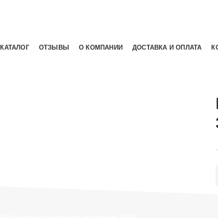
+7 (931) 293-58-66
КАТАЛОГ
ОТЗЫВЫ
О КОМПАНИИ
ДОСТАВКА И ОПЛАТА
К
величить
.
Отправим сегодня при заказе до 14:00