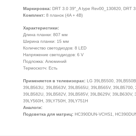
Маркировка:
DRT 3.0 39″_A type Rev00_130820, DRT 3
Комплект:
8 планок (4A + 4B)
Характеристики:
Длина планки: 807 мм
Ширина планки: 15 мм
Количество светодиодов: 8 LED
Напряжение светодиодов: 6 V
Подложка: Алюминий
Термоскотч: Есть
Применяется в телевизорах:
LG 39LB5500, 39LB550B,
39LB563U, 39LB563V, 39LB565U, 39LB565V, 39LB5700, 
39LB582U, 39LB582V, 39LB585V, 39LB629V, 39LB630V, 
39LY560H, 39LY750H, 39LY751H
Аналоги:
Подсветка для матриц:
HC390DUN-VCHS1, HC390DUN