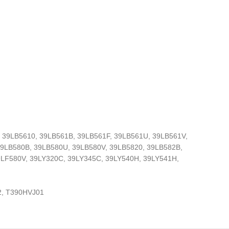
 39LB5610, 39LB561B, 39LB561F, 39LB561U, 39LB561V,
39LB580B, 39LB580U, 39LB580V, 39LB5820, 39LB582B,
9LF580V, 39LY320C, 39LY345C, 39LY540H, 39LY541H,
, T390HVJ01