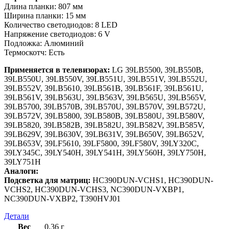
Длина планки: 807 мм
Ширина планки: 15 мм
Количество светодиодов: 8 LED
Напряжение светодиодов: 6 V
Подложка: Алюминий
Термоскотч: Есть
Применяется в телевизорах:
LG 39LB5500, 39LB550B,
39LB550U, 39LB550V, 39LB551U, 39LB551V, 39LB552U,
39LB552V, 39LB5610, 39LB561B, 39LB561F, 39LB561U,
39LB561V, 39LB563U, 39LB563V, 39LB565U, 39LB565V,
39LB5700, 39LB570B, 39LB570U, 39LB570V, 39LB572U,
39LB572V, 39LB5800, 39LB580B, 39LB580U, 39LB580V,
39LB5820, 39LB582B, 39LB582U, 39LB582V, 39LB585V,
39LB629V, 39LB630V, 39LB631V, 39LB650V, 39LB652V,
39LB653V, 39LF5610, 39LF5800, 39LF580V, 39LY320C,
39LY345C, 39LY540H, 39LY541H, 39LY560H, 39LY750H,
39LY751H
Аналоги:
Подсветка для матриц:
HC390DUN-VCHS1, HC390DUN-
VCHS2, HC390DUN-VCHS3, NC390DUN-VXBP1,
NC390DUN-VXBP2, T390HVJ01
Детали
Вес
0,36 г