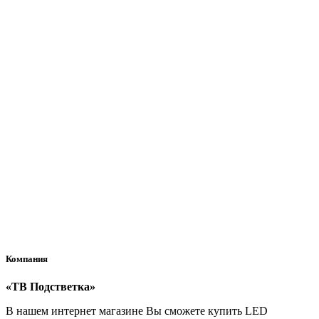
К сожалению, на данный момент Самовывоз недоступен -
заказ возможно оформить только с доставкой.
Оплата
Как я могу оплатить заказ?
Вы можете оплатить заказ при получении (этот метод оплаты
доступен для доставки через СДЭК) или банковской картой
после его оформления.
Компания
«ТВ Подстветка»
В нашем интернет магазине Вы сможете купить LED