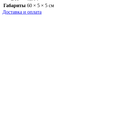
Габариты
60 × 5 × 5 см
Доставка и оплата
Доставка
Как осуществляется доставка?
Доставка заказов осуществляется компаниями Почта России
или СДЭК в любой город России.
Стоимость доставки
Стоимость доставки по России
До пункта выдачи СДЭК - 350 рублей.
Курьером через СДЭК - 480 рублей.
До пункта выдачи Почта России 350 рублей.
Могу ли я забрать свой заказ самостоятельно?