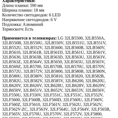
Характеристики:
Длина планки: 590 мм
Ширина планки: 18 мм
Количество светодиодов: 6 LED
Напряжение светодиодов: 6 V
Подложка: Алюминий
Термоскотч: Есть
Применяется в телевизорах:
LG 32LB5500, 32LB550A,
32LB550B, 32LB550U, 32LB550V, 32LB551U, 32LB551V,
32LB552U, 32LB552V, 32LB5600, 32LB560B, 32LB560V,
32LB5610, 32LB561B, 32LB561D, 32LB561U, 32LB561V,
32LB5630, 32LB563B, 32LB563D, 32LB563U, 32LB563V,
32LB563Z, 32LB564V, 32LB5650, 32LB565U, 32LB565V,
32LB569Z, 32LB5700, 32LB570B, 32LB570U, 32LB570V,
32LB572U, 32LB572V, 32LB5800, 32LB580B, 32LB580N,
32LB580U, 32LB580V, 32LB5810, 32LB5820, 32LB582B,
32LB582U, 32LB582V, 32LB585V, 32LB6200, 32LB620U,
32LB620V, 32LB626V, 32LB628U, 32LB628V, 32LB629V,
32LB650V, 32LB651V, 32LB652V, 32LB653V, 32LB656V,
32LF550U, 32LF550V, 32LF551C, 32LF551С, 32LF552V,
32LF5600, 32LF560B, 32LF560D, 32LF560U, 32LF560V,
32LF560Z, 32LF5610, 32LF561V, 32LF562U, 32LF562V,
32LF562V-ZC, 32LF563V, 32LF564U, 32LF564V, 32LF565B,
32LF565V, 32LF570U, 32LF570V, 32LF572V, 32LF5800,