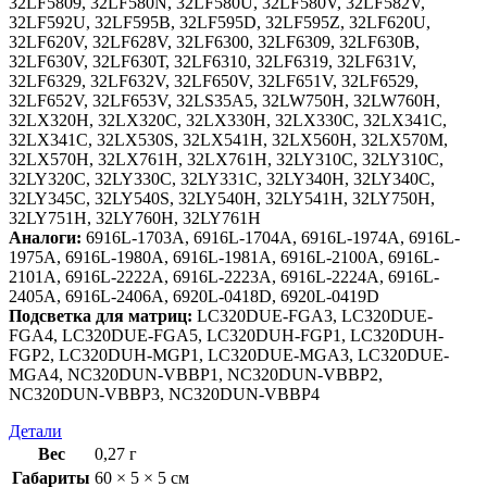
32LF5809, 32LF580N, 32LF580U, 32LF580V, 32LF582V,
32LF592U, 32LF595B, 32LF595D, 32LF595Z, 32LF620U,
32LF620V, 32LF628V, 32LF6300, 32LF6309, 32LF630B,
32LF630V, 32LF630Т, 32LF6310, 32LF6319, 32LF631V,
32LF6329, 32LF632V, 32LF650V, 32LF651V, 32LF6529,
32LF652V, 32LF653V, 32LS35А5, 32LW750Н, 32LW760Н,
32LX320Н, 32LX320С, 32LX330Н, 32LX330С, 32LX341C,
32LX341С, 32LX530S, 32LX541Н, 32LX560Н, 32LX570М,
32LX570Н, 32LX761H, 32LX761Н, 32LY310C, 32LY310С,
32LY320С, 32LY330С, 32LY331С, 32LY340Н, 32LY340С,
32LY345С, 32LY540S, 32LY540Н, 32LY541Н, 32LY750Н,
32LY751Н, 32LY760Н, 32LY761Н
Аналоги:
6916L-1703A, 6916L-1704A, 6916L-1974A, 6916L-
1975A, 6916L-1980A, 6916L-1981A, 6916L-2100A, 6916L-
2101A, 6916L-2222A, 6916L-2223A, 6916L-2224A, 6916L-
2405A, 6916L-2406A, 6920L-0418D, 6920L-0419D
Подсветка для матриц:
LC320DUE-FGA3, LC320DUE-
FGA4, LC320DUE-FGA5, LC320DUH-FGP1, LC320DUH-
FGP2, LC320DUH-MGP1, LC320DUE-MGA3, LC320DUE-
MGA4, NC320DUN-VBBP1, NC320DUN-VBBP2,
NC320DUN-VBBP3, NC320DUN-VBBP4
Детали
Вес
0,27 г
Габариты
60 × 5 × 5 см