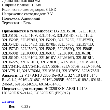
Длина планки: 660 мм
Ширина планки: 15 мм
Количество светодиодов: 8 LED
Напряжение светодиодов: 3 V
Подложка: Алюминий
Термоскотч: Есть
Применяется в телевизорах:
LG 32LJ510B, 32LJ510D,
32LJ510U, 32LJ510V, 32LJ510Z, 32LJ514D, 32LJ519U,
32LJ520B, 32LJ520U, 32LJ522D, 32LJ523D, 32LJ525D,
32LJ542D, 32LJ548D, 32LJ570B, 32LJ570U, 32LJ571D,
32LJ573D, 32LJ580B, 32LJ582B, 32LJ582Q, 32LJ586B,
32LJ600B, 32LJ600U, 32LJ601C, 32LJ6100, 32LJ610B,
32LJ610D, 32LJ610U, 32LJ610V, 32LJ616D, 32LJ618U,
32LJ622V, 32LK510B, 32LV303C, 32LV340C, 32LV340H,
32LV341H, 32LV541H, 32LV560H, 32LV570H, 32LV570M,
32LV751H, 32LV760M, 32LV761H, 32LV762V, 32LV765H
Аналоги:
32 V17 ART3 2855 Rev0.3-1, 32 V18 DRT 3148
Rev0.1-2, 6916L-3148C, 6916L-2855B, 6922L-0189A, 6916L-
2466A, 6916L-2465A, 6916L-3148C
Подсветка для матриц:
HC320DXN-ABSL1-2143,
HC320DXN-A142, LC320DXE (FK)(A2)
Детали
Вес
0,23 г